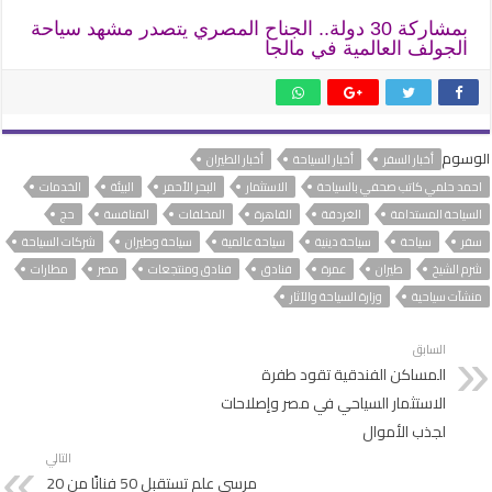
بمشاركة 30 دولة.. الجناح المصري يتصدر مشهد سياحة
الجولف العالمية في مالجا
الوسوم
أخبار السفر
أخبار السياحة
أخبار الطيران
احمد حلمي كاتب صحفي بالسياحة
الاستثمار
البحر الأحمر
البيئة
الخدمات
السياحة المستدامة
الغردقة
القاهرة
المخلفات
المنافسة
حج
سفر
سياحة
سياحة دينية
سياحة عالمية
سياحة وطيران
شركات السياحة
شرم الشيخ
طيران
عمرة
فنادق
فنادق ومنتجعات
مصر
مطارات
منشآت سياحية
وزارة السياحة والآثار
السابق
المساكن الفندقية تقود طفرة
الاستثمار السياحي في مصر وإصلاحات
لجذب الأموال
التالي
مرسى علم تستقبل 50 فنانًا من 20