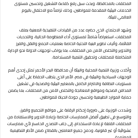
لحماية
المخلفات بالمحافظة، وبحث سبل رفع كفاءة التشغيل وتحسين مستوى
البيئة
الخدمات البيئية المقدمة للمواطنين، وذلك تزامناً مع الاحتفال باليوم
ودعم
العالمي للبيئة.
السياحة
مغلقة
وشهد الاجتماع، الذي حضره عدد من القيادات التنفيذية المعنية بملف
المخلفات، استعراضاً شاملاً لمستوى أداء المنظومة الحالية، والتحديات
القائمة، وآليات تطوير البنية التحتية الخاصة بعمليات الجمع والنقل والفرز
والتدوير والتخلص الآمن من المخلفات، بما يواكب توجهات الدولة نحو الإدارة
المتكاملة للمخلفات وتحقيق التنمية المستدامة.
وأكدت وزيرة التنمية المحلية والبيئة أن محافظة البحر الأحمر تمثل إحدى أهم
الوجهات السياحية والبيئية في مصر، الأمر الذي يتطلب الحفاظ على أعلى
مستويات النظافة والالتزام الكامل بالمعايير البيئية والصحية في تشغيل
المدافن الصحية ومواقع المعالجة والتخلص الآمن من المخلفات، بما يضمن
حماية الموارد الطبيعية وتحسين جودة الحياة للمواطنين.
وشددت الوزيرة على ضرورة إحكام الرقابة على مواقع التجميع والفرز،
والتوسع في تطبيق أفضل الممارسات الخاصة بإعادة التدوير والاستفادة من
المخلفات القابلة لإعادة الاستخدام، إلى جانب التصدي الحاسم لأي ممارسات
عشوائية أو غير قانونية، ودمج جميع العاملين بالقطاع ضمن الأطر التنظيمية
المعتمدة.