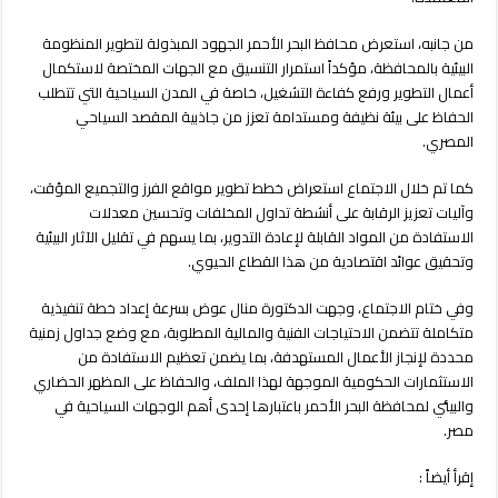
من جانبه، استعرض محافظ البحر الأحمر الجهود المبذولة لتطوير المنظومة
البيئية بالمحافظة، مؤكداً استمرار التنسيق مع الجهات المختصة لاستكمال
أعمال التطوير ورفع كفاءة التشغيل، خاصة في المدن السياحية التي تتطلب
الحفاظ على بيئة نظيفة ومستدامة تعزز من جاذبية المقصد السياحي
المصري.
كما تم خلال الاجتماع استعراض خطط تطوير مواقع الفرز والتجميع المؤقت،
وآليات تعزيز الرقابة على أنشطة تداول المخلفات وتحسين معدلات
الاستفادة من المواد القابلة لإعادة التدوير، بما يسهم في تقليل الآثار البيئية
وتحقيق عوائد اقتصادية من هذا القطاع الحيوي.
وفي ختام الاجتماع، وجهت الدكتورة منال عوض بسرعة إعداد خطة تنفيذية
متكاملة تتضمن الاحتياجات الفنية والمالية المطلوبة، مع وضع جداول زمنية
محددة لإنجاز الأعمال المستهدفة، بما يضمن تعظيم الاستفادة من
الاستثمارات الحكومية الموجهة لهذا الملف، والحفاظ على المظهر الحضاري
والبيئي لمحافظة البحر الأحمر باعتبارها إحدى أهم الوجهات السياحية في
مصر.
إقرأ أيضاً :