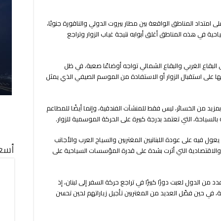
امتداد المناطق الواقعة بين مطار بيروت الدولي والناقورة جنوبًا،
سياحية في هذه المناطق أغلق أبوابه نتيجة غياب الزوار وتراجع
بقاع الغربي والبقاع الشمالي تواجه أوضاعًا صعبة، في ظل
درتها على استقبال الزوار أو الاستفادة من الموسم الصيفي الذي يمثل
مزيد من الخسائر، ليس فقط للمنشآت الفندقية، وإنما أيضًا للمطاعم
بالسياحة، التي تعتمد بدرجة كبيرة على الحركة الموسمية للزوار.
ل فيه على عودة اللبنانيين المغتربين والسياح العرب والأجانب
أسعا
 والاقتصادية التي أثرت بشدة على قدرة المؤسسات السياحية على
من الدول لعبت دورًا كبيرًا في تراجع حركة السفر إلى لبنان، إذ
ة، في حين فضّل العديد من المغتربين تأجيل زياراتهم لحين تحسن