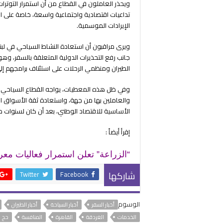
ويحذر العاملون في القطاع من أن استمرار التوتر
تداعيات اقتصادية واجتماعية واسعة، خاصة على
الإيرادات الموسمية.
ويرى مراقبون أن استعادة النشاط السياحي في لبن
جانب رفع التحذيرات الدولية المتعلقة بالسفر، و
الطيران ومنظمي الرحلات على استئناف برامجهم إلى 
وفي ظل هذه المعطيات، يواجه القطاع السياحي اللب
والعاملين بها من جهة، واستعادة ثقة الأسواق ال
الأساسية للاقتصاد الوطني، بعد أن كان لسنوات ط
إقرأ أيضاً :
“الزراعة” تعلن استمرار فعاليات مع
شاركها
Twitter
Facebook
الوسوم
أخبار السفر
أخبار السياحة
أخبار الطيران
الخدمات
الغردقة
القاهرة
المنافسة
حج