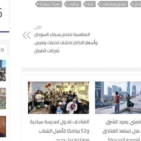
5
ادق
فنادق ومنتجعات
مصر
مطارات
منشآت سياحية
التالي
المنافسة تحتدم بسماء السودان
وأسعار التذاكر تكشف تحديات وفرص
الأ
شركات الطيران
لصيني يعود للشرق
المتاحف تتحول لمدرسة سياحية
 هل تستعد الفنادق
و52 برنامجًا لتأهيل الشباب
الموجة الجديدة؟
وصناعة جيل جديد