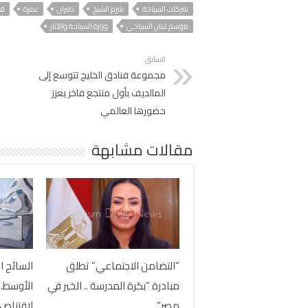
شركات السياحة
شرم الشيخ
طيران
عمرة
فن
موسم لبنان السياحي
وزارة السياحة والآثار
السابق
مجموعة فنادق الخليج تتوسع إلى
المالديف بأول منتجع فاخر يعزز
حضورها العالمي
مقالات مشابهة
“التضامن الاجتماعي” تطلق
السائح ا
مبادرة “بكرة المدرسة .. الخير في
الأوسط..
مصر”
لاقتناص 