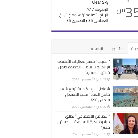
Clear Sky
3
س
الرطوبة: 17%
الرياح: 3كيلومتر/ساعة غ.ش.غ
العظمى 35 • الصغرى 35
خيرة
الأشهر
الوسوم
“الشباب” تفتتح فعاليات الأنشطة
الرياضية بالعلمين الجديدة ضمن
خطتها الصيفية
4:45 م | 7 أغسطس، 2026
شواطئ الإسكندرية ترفع شعار
كامل العدد.. نسب الإشغال
تلامس 90%
4:20 م | 7 أغسطس، 2026
“التضامن الاجتماعي” تطلق
مبادرة “بكرة المدرسة .. الخير في
مصر”
3:55 م | 7 أغسطس، 2026