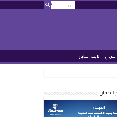
تجربتي
لايف استايل
للطيران