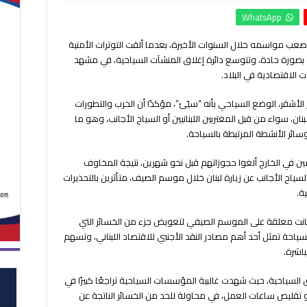
الحرب
WhatsApp
تعصف
بموسم
أصعب مواسمه خلال السنوات الأخيرة، بعدما ألقت التوترات الأمنية
لبنان
ت بصورة حادة، وتتوسع دائرة إغلاق المنشآت السياحية، في مشهد
السياحي
وإلغاء
الاقتصادية في البلاد.
الحجوزات
وإغلاق
 الأشقر، الوضع السياحي بأنه “سيّئ”، مؤكدًا أن الحرب والتطورات
المنشآت
نان، سواء من قبل المغتربين اللبنانيين أو السياح الأجانب، وهو ما
يفاقم
ائر الأنشطة المرتبطة بالسياحة.
الأزمة
مغلقة
 من اللبنانيين المقيمين في الخارج ألغوا حجوزاتهم قبل نحو شهرين، نتيجة المخاوف
سياح الأجانب عن زيارة لبنان خلال موسم الصيف، متأثرين بالتحذيرات
ة.
كانت معلقة على الموسم الصيفي لتعويض جزء من الخسائر التي
ياحة تمثل أحد أهم مصادر النقد الأجنبي للاقتصاد اللبناني، وتسهم
اشرة.
 السياحية، حيث شهدت غالبية المؤسسات السياحية تراجعًا كبيرًا في
أو تقليص ساعات العمل، في محاولة للحد من الخسائر الناتجة عن