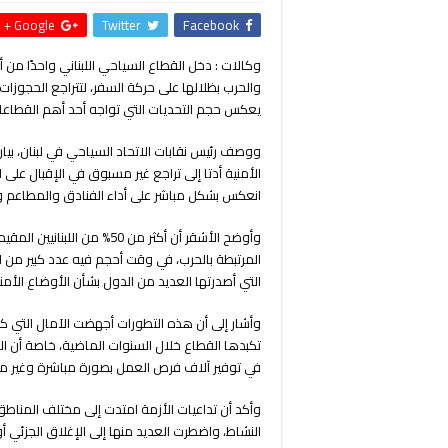
Google +
Twitter
Facebook
وكالات : دخل القطاع السياحي اللبناني واحدًا من 
والحرب بظلالها على حركة السفر، لتتراجع الحجوزا
يعكس حجم التحديات التي تواجه أحد أهم القطاعات 
ووصف رئيس نقابات الاتحاد السياحي في لبنان، بيار
الأمنية أدتا إلى تراجع غير مسبوق في الإقبال على لب
انعكس بشكل مباشر على أداء الفنادق والمطاعم وس
وأوضح الأشقر أن أكثر من 50%
المرتبطة بالحرب، في وقت أحجم فيه عدد كبير من ال
التي أصدرتها العديد من الدول بشأن الأوضاع الأمني
وأشار إلى أن هذه التطورات أجهضت الآمال التي 
تكبدها القطاع خلال السنوات الماضية، خاصة أن الس
في توفير آلاف فرص العمل بصورة مباشرة وغير مب
وأكد أن تداعيات الأزمة امتدت إلى مختلف المناطق
النشاط، واضطرت العديد منها إلى الإغلاق الجزئي 