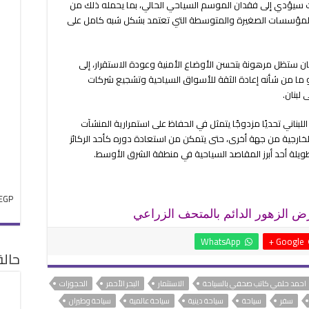
ات سيؤدي إلى فقدان الموسم السياحي الحالي، بما يحمله ذلك من
 المؤسسات الصغيرة والمتوسطة التي تعتمد بشكل شبه كامل على
ان ستظل مرهونة بتحسن الأوضاع الأمنية وعودة الاستقرار، إلى
هو ما من شأنه إعادة الثقة للأسواق السياحية وتشجيع شركات
لبنان.
ناني تحديًا مزدوجًا يتمثل في الحفاظ على استمرارية المنشآت
خارجية من جهة أخرى، حتى يتمكن من استعادة دوره كأحد الركائز
ويلة أحد أبرز المقاصد السياحية في منطقة الشرق الأوسط.
EGP
رض الزهور الدائم بالمتحف الزراعي
WhatsApp
Google +
حال
احمد حلمي كاتب صحفي بالسياحة
الاستثمار
البحر الأحمر
الحجوزات
سفر
سياحة
سياحة دينية
سياحة عالمية
سياحة وطيران