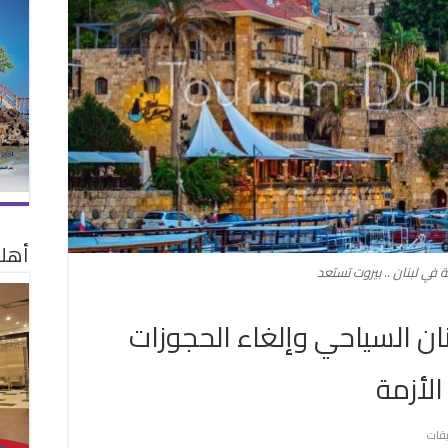
أهلا
 في لبنان .. بيروت تستعد
ن السياحي وإلغاء الحجوزات
لأزمة
على
يقات