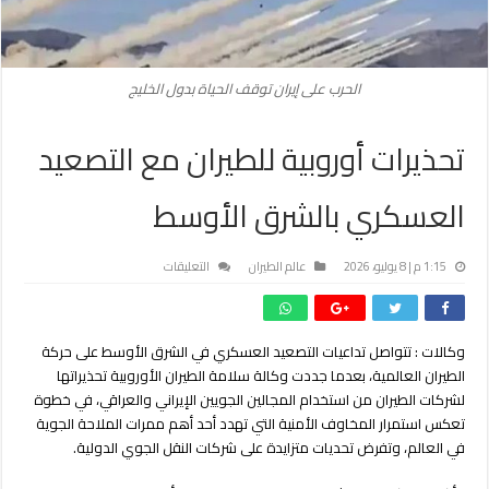
الحرب على إيران توقف الحياة بدول الخليج
تحذيرات أوروبية للطيران مع التصعيد
العسكري بالشرق الأوسط
على
1:15 م | 8 يوليو، 2026
عالم الطيران
التعليقات
تحذيرات
أوروبية
للطيران
وكالات : تتواصل تداعيات التصعيد العسكري في الشرق الأوسط على حركة
مع
الطيران العالمية، بعدما جددت وكالة سلامة الطيران الأوروبية تحذيراتها
التصعيد
العسكري
لشركات الطيران من استخدام المجالين الجويين الإيراني والعراقي، في خطوة
بالشرق
تعكس استمرار المخاوف الأمنية التي تهدد أحد أهم ممرات الملاحة الجوية
الأوسط
في العالم، وتفرض تحديات متزايدة على شركات النقل الجوي الدولية.
مغلقة