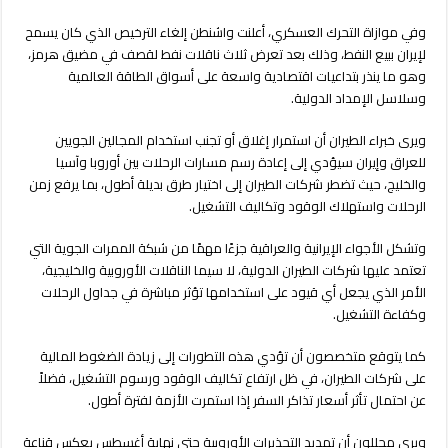
وفي موازاة التحرك العسكري، أعلنت واشنطن إلغاء الترخيص الذي كان يسمح
لإيران ببيع النفط، وذلك بعد تعرض ثلاث ناقلات نفط لقصف في مضيق هرمز،
وهو ما ينذر بتداعيات اقتصادية واسعة على أسواق الطاقة العالمية
وسلاسل الإمداد الدولية.
ويرى خبراء الطيران أن استمرار إغلاق أو تجنب استخدام المجالين الجويين
للعراق وإيران سيؤدي إلى إعادة رسم مسارات الرحلات بين أوروبا وآسيا
والخليج، حيث تضطر شركات الطيران إلى اختيار طرق بديلة أطول، بما يرفع زمن
الرحلات واستهلاك الوقود وتكاليف التشغيل.
وتشكل الأجواء الإيرانية والعراقية جزءًا مهمًا من شبكة الممرات الجوية التي
تعتمد عليها شركات الطيران الدولية، لا سيما الناقلات الأوروبية والخليجية،
الأمر الذي يجعل أي قيود على استخدامها تؤثر مباشرة في جداول الرحلات
وكفاءة التشغيل.
كما يتوقع متخصصون أن تؤدي هذه التطورات إلى زيادة الضغوط المالية
على شركات الطيران، في ظل ارتفاع تكاليف الوقود ورسوم التشغيل، فضلاً
عن احتمال تأثر أسعار تذاكر السفر إذا استمرت الأزمة لفترة أطول.
ويرى محللون أن تمديد التحذيرات الأوروبية حتى نهاية أغسطس يعكس قناعة