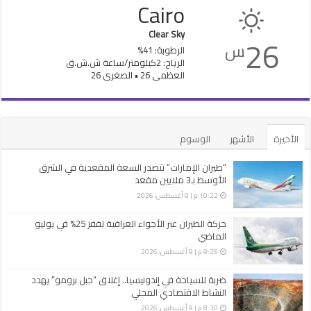
Cairo
Clear Sky
26
س
الرطوبة: 41%
الرياح: 2كيلومتر/ساعة ش.ش.ق‎
العظمى 26 • الصغرى 26
الأخيرة
الأشهر
الوسوم
“طيران الإمارات” تتصدر السعة المقعدية في الشرق
الأوسط بـ3 ملايين مقعد
10:22 م | 9 أغسطس، 2026
حركة الطيران عبر الأجواء العراقية تقفز 25% في يوليو
الماضي
9:25 م | 9 أغسطس، 2026
ضربة للسياحة في إندونيسيا.. إغلاق “جبل برومو” يهدد
النشاط الاقتصادي المحلي
8:30 م | 9 أغسطس، 2026