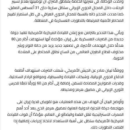
وأكدت الوكالة، في نشرتها الخاصة بمناطق الصراع، أن توصيتها بعدم تسيير
الرحلات داخل المجال الجوي الإيراني ستظل سارية حتى 31 أغسطس المقبل،
كما مددت التحذير ذاته بالنسبة للمجال الجوي العراقي، في ظل استمرار تقييم
المخاطر الأمنية المرتبطة بالتطورات العسكرية في المنطقة.
ويأتي هذا التحذير بالتزامن مع إعلان القيادة المركزية الأمريكية تنفيذ جولة
جديدة من الضربات العسكرية على إيران، مؤكدة أنها استهدفت أكثر من 80
هدفًا خلال الهجمات الأخيرة، في تصعيد جديد يزيد من حالة التوتر ويثير
مخاوف قطاع الطيران العالمي من اتساع نطاق المخاطر على الملاحة
الجوية.
ووفقًا لبيان صادر عن الجيش الأمريكي، شملت الضربات استهداف أنظمة
الدفاع الجوي الإيرانية، وشبكات القيادة والسيطرة، ومواقع الرادار الساحلية،
وقدرات الصواريخ المضادة للسفن، إضافة إلى أكثر من 60 زورقًا تابعًا للحرس
الثوري الإيراني في مضيق هرمز ومحيطه.
وأوضح البيان أن الهدف من هذه العمليات هو تقويض قدرة إيران على
مهاجمة حركة التجارة الدولية العابرة لمضيق هرمز، الذي يعد أحد أهم
الممرات الاستراتيجية لنقل النفط والبضائع في العالم، مؤكدًا أن قوات القيادة
المركزية الأمريكية ستظل على أهبة الاستعداد لاتخاذ إجراءات إضافية إذا
اقتضت التطورات ذلك.