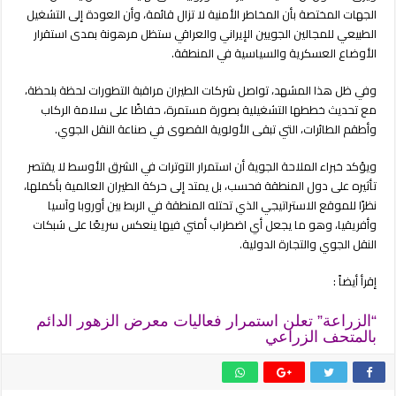
الجهات المختصة بأن المخاطر الأمنية لا تزال قائمة، وأن العودة إلى التشغيل
الطبيعي للمجالين الجويين الإيراني والعراقي ستظل مرهونة بمدى استقرار
الأوضاع العسكرية والسياسية في المنطقة.
وفي ظل هذا المشهد، تواصل شركات الطيران مراقبة التطورات لحظة بلحظة،
مع تحديث خططها التشغيلية بصورة مستمرة، حفاظًا على سلامة الركاب
وأطقم الطائرات، التي تبقى الأولوية القصوى في صناعة النقل الجوي.
ويؤكد خبراء الملاحة الجوية أن استمرار التوترات في الشرق الأوسط لا يقتصر
تأثيره على دول المنطقة فحسب، بل يمتد إلى حركة الطيران العالمية بأكملها،
نظرًا للموقع الاستراتيجي الذي تحتله المنطقة في الربط بين أوروبا وآسيا
وأفريقيا، وهو ما يجعل أي اضطراب أمني فيها ينعكس سريعًا على شبكات
النقل الجوي والتجارة الدولية.
إقرأ أيضاً :
“الزراعة” تعلن استمرار فعاليات معرض الزهور الدائم
بالمتحف الزراعي