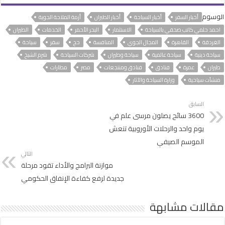
الوسوم
أخبار السفر
أخبار السياحة
أخبار الطيران
أزمة الملاحة الجوية
احمد حلمي كاتب صحفي بالسياحة
الاستثمار
البحر الأحمر
الخدمات
الطيران
الغردقة
القاهرة
المجال الجوي
المنافسة
حج
سفر
سياحة
سياحة دينية
سياحة عالمية
سياحة وطيران
شركات السياحة
شرم الشيخ
طيران
عمرة
فنادق
فنادق ومنتجعات
مصر
مطارات
منشآت سياحية
وزارة السياحة والآثار
السابق
3600 سائح يصلون مرسى علم في
يوم واحد والرحلات الأوروبية تنعش
الموسم الصيفي
التالي
موازنة البرامج والأداء تقود مرحلة
جديدة لرفع كفاءة الإنفاق الحكومي
مقالات مشابهة