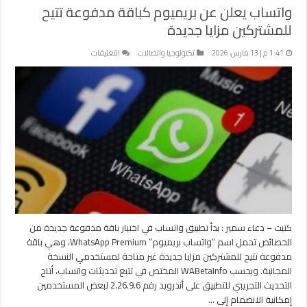
واتساب يعلن عن بريميوم كباقة مدفوعة تتيح
للمشتركين مزايا جديدة
على
1:41 م | 13 مارس، 2026
تكنولوجيا واتصالات
التعليقات
واتساب
يعلن
عن
بريميوم
كباقة
مدفوعة
تتيح
للمشتركين
مزايا
جديدة
مغلقة
كتبت – دعاء سمير : بدأ تطبيق واتساب في اختبار باقة مدفوعة جديدة من
الخصائص تحمل اسم “واتساب بريميوم” WhatsApp Premium، وهي باقة
مدفوعة تتيح للمشتركين مزايا جديدة غير متاحة لمستخدمي النسخة
المجانية. وبحسب WABetaInfo المختص في تتبع تحديثات واتساب، أتاح
التحديث التجريبي للتطبيق على أندرويد رقم 2.26.9.6 لبعض المستخدمين
إمكانية الانضمام إلى …