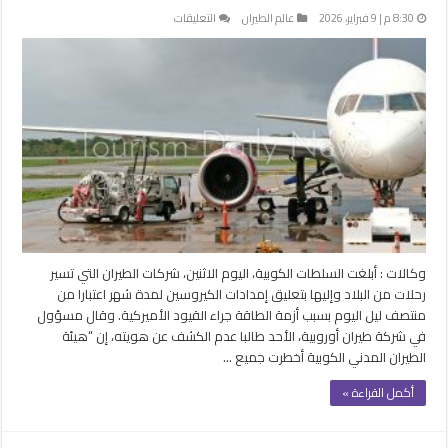
على
8:30 م | 9 فبراير، 2026
عالم الطيران
التعليقات
كوبا
تبلغ
شركات
الطيران
بتعليق
إمدادات
الكيروسين
لمدة
شهر
بسبب
أزمة
الطاقة
وكالات : أبلغت السلطات الكوبية، اليوم الاثنين، شركات الطيران التي تسير
مغلقة
رحلات من البلاد وإليها بتعليق إمدادات الكيروسين لمدة شهر اعتبارا من
منتصف ليل اليوم بسبب أزمة الطاقة جراء القيود الأميركية. وقال مسؤول
في شركة طيران أوروبية، الأحد طالبا عدم الكشف عن هويته، إن “هيئة
الطيران المدني الكوبية أخطرت جميع …
أكمل القراءة »