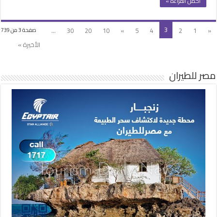
أكمل القراءة »
3
...
30
20
10
»
5
4
2
1
«
صفحة 3 من 739
الأخيرة »
مصر للطيران