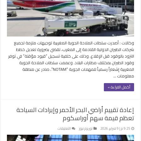
القادمة
لمطاراته
تعديل
خطط
التزود
بالوقود
مغلقة
وكالات : أصدرت سلطات الملاحة الجوية المغربية توجيهات ملزمة لجميع
شركات الطيران الدولية القادمة إلى المغرب، تقضي بضرورة تعديل خطط
التزود بالوقود قبل الإقلاع، وذلك على خلفية تسجيل “قيود مؤقتة” في توفر
وقود الطيران بمختلف مطارات البلاد. وعممت سلطات الملاحة الجوية
المغربية إشعاراً رسمياً للمهمات الجوية “NOTAM”، صادر عن منطقة
معلومات …
أكمل القراءة »
إعادة تقييم أراضي البحر الأحمر وإيرادات السياحة
تعظم قيمة سهم أوراسكوم
على
9:25 م | 9 فبراير، 2026
توريزم نيوز
التعليقات
إعادة
تقييم