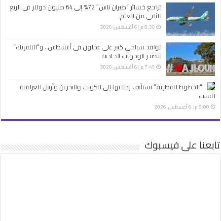
تراجع خسائر “طيران ناس” 72% إلى 64 مليون دولار في الربع
الثاني من العام
8:30 م | 6 أغسطس، 2026
توافد سياحي كبير على عجلون في أغسطس.. و”التلفريك”
يتصدر الوجهات الجاذبة
7:45 م | 6 أغسطس، 2026
“الخطوط القطرية” تستأنف رحلاتها إلى الكويت والبحرين وأربيل العراقية
السبت
6:00 م | 6 أغسطس، 2026
تابعنا على فيسبوك