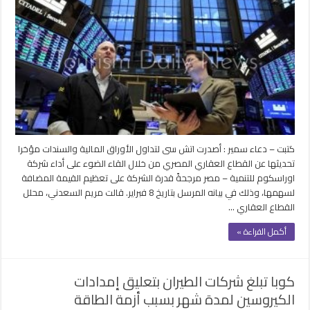
أراضي
البحر
الأحمر
وإيرادات
السياحة
تعظم
قيمة
سهم
أوراسكوم
مغلقة
كتبت – دعاء سمير : أصدرت اتش سى لتداول الأوراق المالية والسندات مؤخرا
تحديثها عن القطاع العقاري المصري من خلال القاء الضوء على أداء شركة
اوراسكوم للتنمية – مصر مرجحةً قدرة الشركة على تعظيم القيمة المضافة
لسهمها، وذلك في بيانه المرسل بتاريخ 8 فبراير. قالت مريم السعدني، محلل
القطاع العقاري …
أكمل القراءة »
كوبا تبلغ شركات الطيران بتعليق إمدادات
الكيروسين لمدة شهر بسبب أزمة الطاقة