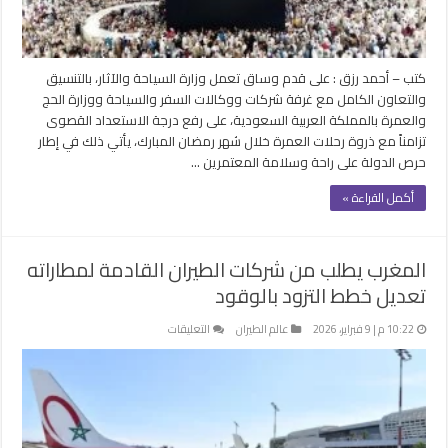
العمرة
برمضان
مغلقة
كتب – أحمد رزق : على قدم وساق تعمل وزارة السياحة والآثار، بالتنسيق
والتعاون الكامل مع غرفة شركات ووكالات السفر والسياحة ووزارة الحج
والعمرة بالمملكة العربية السعودية، على رفع درجة الاستعداد القصوى
تزامناً مع ذروة رحلات العمرة خلال شهر رمضان المبارك، يأتي ذلك في إطار
حرص الدولة على راحة وسلامة المعتمرين …
أكمل القراءة »
المغرب يطلب من شركات الطيران القادمة لمطاراته
تعديل خطط التزود بالوقود
على
10:22 م | 9 فبراير، 2026
عالم الطيران
التعليقات
المغرب
يطلب
من
شركات
الطيران