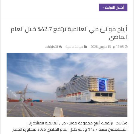
أكمل القراءة »
أرباح موانئ دبي العالمية ترتفع 42.7% خلال العام
الماضي
على
12:05 م | 13 مارس، 2026
سياحة عالمية
التعليقات
أرباح
موانئ
دبي
العالمية
ترتفع
42.7%
خلال
العام
الماضي
مغلقة
وكالات : ارتفعت أرباح مجموعة موانئ دبي العالمية العائدة إلى
المساهمين بنسبة 42.7% وذلك خلال العام الماضي 2025 متجاوزة المليار