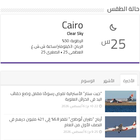
حالة الطقس
Cairo
Clear Sky
25
س
الرطوبة: 50%
الرياح: 3كيلومتر/ساعة ش.ش.غ
العظمى 25 • الصغرى 25
الأخيرة
الأشهر
الوسوم
“جيت ستار” الأسترالية تفرض رسومًا مقابل وضع حقائب
اليد في الخزائن العلوية
10:22 م | 6 أغسطس، 2026
أرباح “طيران أبوظبي” تقفز 6.8% إلي 421 مليون درهم في
النصف الأول من العام
9:25 م | 6 أغسطس، 2026