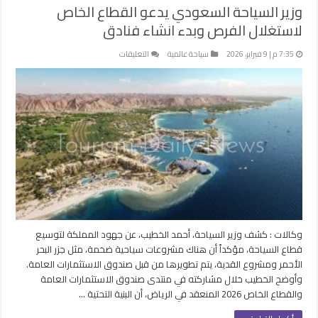
وزير السياحة السعودي يدعو القطاع الخاص
لاستغلال الفرص وبدء انشاء فنادق
على
7:35 م | 9 فبراير، 2026
سياحة عالمية
التعليقات
وزير
السياحة
السعودي
يدعو
القطاع
الخاص
لاستغلال
الفرص
وبدء
انشاء
فنادق
مغلقة
وكالات : كشف وزير السياحة، أحمد الخطيب، عن جهود المملكة لتوسيع
قطاع السياحة، مؤكداً أن هناك مشروعات سياحية ضخمة، مثل جزر البحر
الأحمر ومشروع القدية، يتم تطويرها من قبل صندوق الاستثمارات العامة.
وأوضح الخطيب خلال مشاركته في منتدى صندوق الاستثمارات العامة
والقطاع الخاص 2026 المنعقد في الرياض، أن البنية التحتية …