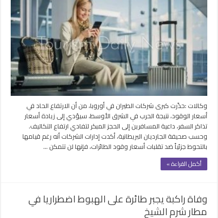
الطيران
في
أوروبا
تحذر
من
زيادة
جديدة
لأسعار
تذاكر
السفر
بسبب
وكالات :حذّرت كبرى شركات الطيران في أوروبا، من أن الارتفاع الحاد في
الوقود
أسعار الوقود، نتيجة الحرب في الشرق الأوسط، سيؤدي إلى زيادة أسعار
مغلقة
تذاكر السفر، داعية المسافرين إلى الحجز المبكر لتفادي ارتفاع التكاليف.
وحسب صحيفة الجارديان البريطانية، أكدت إدارات الشركات أنه رغم قيامها
بالتحوط جزئياً ضد تقلبات أسعار وقود الطائرات، فإنها لن تتمكن …
أكمل القراءة »
وفاة راكبة يجبر طائرة على الهبوط اضطراريا في
مطار شرم الشيخ