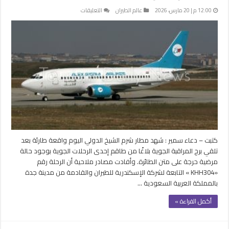
على
12:00 م | 20 مارس، 2026
عالم الطيران
التعليقات
وفاة
راكبة
يجبر
طائرة
على
الهبوط
اضطراريا
في
مطار
شرم
الشيخ
مغلقة
كتبت – دعاء سمير : شهد مطار شرم الشيخ الدولي اليوم واقعة طارئة بعد
تلقي برج المراقبة الجوية بلاغًا من طاقم إحدى الرحلات الجوية بوجود حالة
مرضية حرجة على متن الطائرة. وأفادت مصادر ملاحية أن الرحلة رقم
«KHH304 » التابعة لشركة الإسكندرية للطيران والقادمة من مدينة جدة
بالمملكة العربية السعودية …
أكمل القراءة »