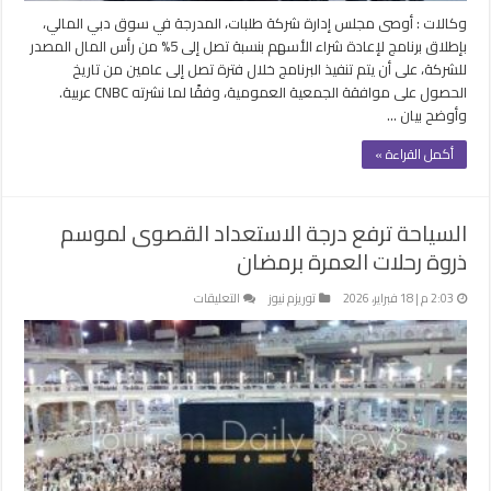
وكالات : أوصى مجلس إدارة شركة طلبات، المدرجة في سوق دبي المالي،
بإطلاق برنامج لإعادة شراء الأسهم بنسبة تصل إلى 5% من رأس المال المصدر
للشركة، على أن يتم تنفيذ البرنامج خلال فترة تصل إلى عامين من تاريخ
الحصول على موافقة الجمعية العمومية، وفقًا لما نشرته CNBC عربية.
وأوضح بيان …
أكمل القراءة »
السياحة ترفع درجة الاستعداد القصوى لموسم
ذروة رحلات العمرة برمضان
على
2:03 م | 18 فبراير، 2026
توريزم نيوز
التعليقات
السياحة
ترفع
درجة
الاستعداد
القصوى
لموسم
ذروة
رحلات