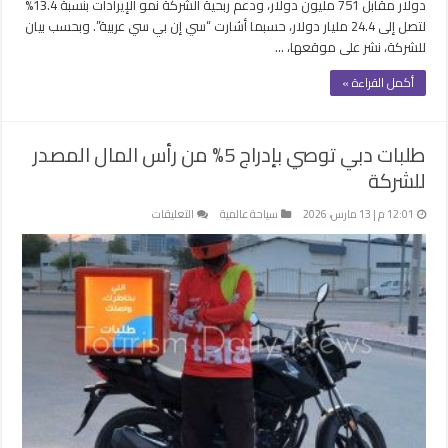
دولار مقابل 751 مليون دولار، ودعم ربحية الشركة نمو الإيرادات بنسبة 13.4%
لتصل إلى 24.4 مليار دولار، حسبما أشارت “سي إن بي سي عربية”. وبحسب بيان
للشركة، نشر على موقعها، …
أكمل القراءة »
طلبات دبي توصي بإدراج 5% من رأس المال المصدر
للشركة
على
12:01 م | 13 مارس، 2026
سياحة عالمية
التعليقات
طلبات
دبي
توصي
بإدراج
5%
من
رأس
المال
المصدر
للشركة
مغلقة