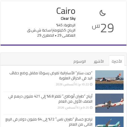
Cairo
Clear Sky
29
س
الرطوبة: 45%
الرياح: 5كيلومتر/ساعة ش.ش.ق‎
العظمى 29 • الصغرى 29
الأخيرة
الأشهر
الوسوم
“جيت ستار” الأسترالية تفرض رسومًا مقابل وضع حقائب
اليد في الخزائن العلوية
10:22 م | 6 أغسطس، 2026
أرباح “طيران أبوظبي” تقفز 6.8% إلي 421 مليون درهم في
النصف الأول من العام
9:25 م | 6 أغسطس، 2026
تراجع خسائر “طيران ناس” 72% إلى 64 مليون دولار في الربع
الثاني من العام