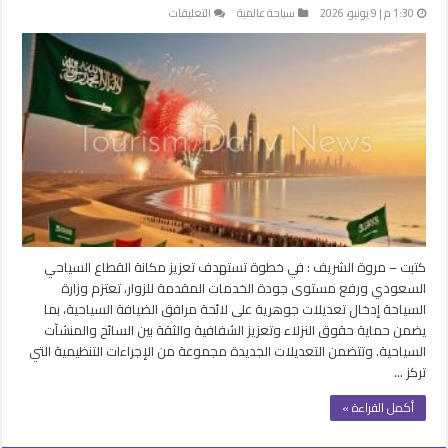
على
1:30 م | 9 يونيو، 2026
سياحة عالمية
التعليقات
تعديلات
جديدة
على
مرافق
الضيافة
السعودية
لرفع
جودة
الخدمات
وتعزز
الثقة
مغلقة
كتبت – مروة الشريف : في خطوة تستهدف تعزيز مكانة القطاع السياحي
السعودي ورفع مستوى جودة الخدمات المقدمة للزوار، تعتزم وزارة
السياحة إدخال تعديلات جوهرية على لائحة مرافق الضيافة السياحية، بما
يضمن حماية حقوق النزلاء وتعزيز الشفافية والثقة بين السائح والمنشآت
السياحية. وتتضمن التعديلات الجديدة مجموعة من الإجراءات التنظيمية التي
تركز …
أكمل القراءة »