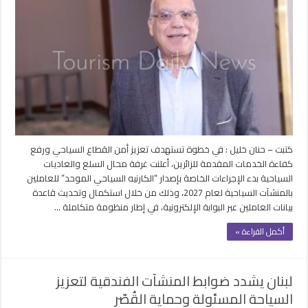
كتبت – حنان خليل : في خطوة تستهدف تعزيز أمن القطاع السياحي ورفع
كفاءة الخدمات المقدمة للزائرين، أعلنت غرفة محال السلع والعاديات
السياحية بدء الإجراءات الخاصة بإصدار “الكارنيه السياحي الموحد” للعاملين
بالمنشآت السياحية لعام 2027، وذلك من خلال استكمال وتحديث قاعدة
بيانات العاملين عبر البوابة الإلكترونية، في إطار منظومة متكاملة …
أكمل القراءة »
لبنان يشدد ضوابط المنشآت الفندقية لتعزيز
السياحة المسئولة وحماية القُصّر