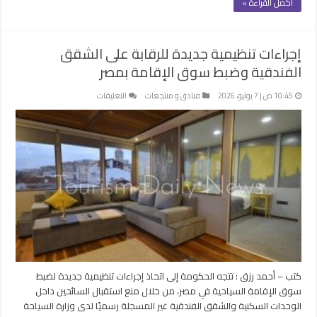
أكمل القراءة »
إجراءات تنظيمية جديدة للرقابة على الشقق
الفندقية وضبط سوق الإقامة بمصر
على
10:45 ص | 7 يوليو، 2026
فنادق و منتجعات
التعليقات
إجراءات
تنظيمية
جديدة
للرقابة
على
الشقق
الفندقية
وضبط
سوق
الإقامة
بمصر
مغلقة
كتب – أحمد رزق : تتجه الحكومة إلى اتخاذ إجراءات تنظيمية جديدة لضبط
سوق الإقامة السياحية في مصر، من خلال منع استقبال السائحين داخل
الوحدات السكنية والشقق الفندقية غير المسجلة رسميًا لدى وزارة السياحة