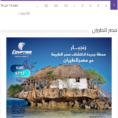
1
...
30
20
10
»
5
4
3
2
صفحة 1 من 34
الأخيرة »
مصر للطيران