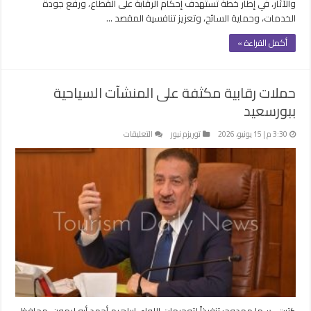
والآثار، في إطار خطة تستهدف إحكام الرقابة على القطاع، ورفع جودة
الخدمات، وحماية السائح، وتعزيز تنافسية المقصد …
أكمل القراءة »
حملات رقابية مكثفة على المنشآت السياحية
ببورسعيد
على
3:30 م | 15 يونيو، 2026
توريزم نيوز
التعليقات
حملات
رقابية
مكثفة
على
المنشآت
السياحية
ببورسعيد
مغلقة
كتبت- سها ممدوح: تنفيذاً لتوجيهات اللواء، إبراهيم أحمد أبو ليمون، محافظ