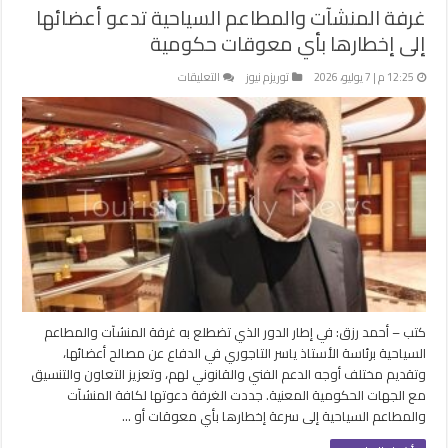
غرفة المنشآت والمطاعم السياحية تدعو أعضائها
إلى إخطارها بأي معوقات حكومية
على
12:25 م | 7 يوليو، 2026
توريزم نيوز
التعليقات
غرفة
المنشآت
والمطاعم
السياحية
تدعو
أعضائها
إلى
إخطارها
بأي
معوقات
حكومية
مغلقة
كتب – أحمد رزق: في إطار الدور الذي تضطلع به غرفة المنشآت والمطاعم
السياحية برئاسة الأستاذ ياسر التاجوري في الدفاع عن مصالح أعضائها،
وتقديم مختلف أوجه الدعم الفني والقانوني لهم، وتعزيز التعاون والتنسيق
مع الجهات الحكومية المعنية. جددت الغرفة دعوتها لكافة المنشآت
والمطاعم السياحية إلى سرعة إخطارها بأي معوقات أو …