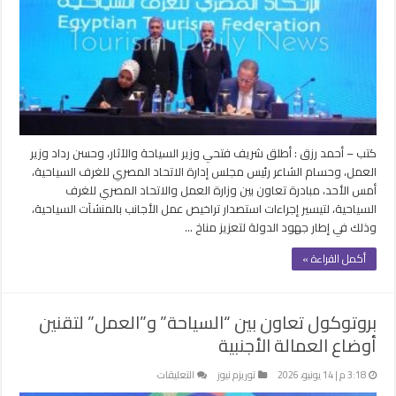
تراخيص
عمل
الأجانب
بمنشآت
السياحة
ودعم
الاستثمار
مغلقة
كتب – أحمد رزق : أطلق شريف فتحي وزير السياحة والآثار، وحسن رداد وزير
العمل، وحسام الشاعر رئيس مجلس إدارة الاتحاد المصري للغرف السياحية،
أمس الأحد، مبادرة تعاون بين وزارة العمل والاتحاد المصري للغرف
السياحية، لتيسير إجراءات استصدار تراخيص عمل الأجانب بالمنشآت السياحية،
وذلك في إطار جهود الدولة لتعزيز مناخ …
أكمل القراءة »
بروتوكول تعاون بين “السياحة” و”العمل” لتقنين
أوضاع العمالة الأجنبية
على
3:18 م | 14 يونيو، 2026
توريزم نيوز
التعليقات
بروتوكول