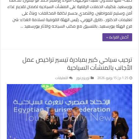
بورسعيد، بتكثيف الحملات الرقابية على المنشآت السياحيه لضمان تقديم غذاء
آمن وسليم للمواطنين، والتصدي بحسم لكافة المخالفات؛ وبناءً على
تعليمات الدكتور ، طارق الهوبي، رئيس الهيئة القومية لسلامة الغذاء؛ شن
فرع الهيئة ببورسعيد، بالتنسيق مع مكتب السياحه والآثار ببورسعيد …
أكمل القراءة »
ترحيب سياحي كبير بمبادرة تيسير تراخيص عمل
الأجانب بالمنشآت السياحية
على
1:25 م | 15 يونيو، 2026
توريزم نيوز
التعليقات
ترحيب
سياحي
كبير
بمبادرة
تيسير
تراخيص
عمل
الأجانب
بالمنشآت