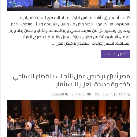
السياحية
مغلقة
كتب – أحمد رزق : أشاد مجلس ادارة الاتحاد المصري للغرف السياحية
بالمبادرة التي أطلقها الاتحاد وكل من وزارتي السياحة والآثار والعمل بدعم
وتعاون وحضور كل من شريف فتحي وزير السياحة والآثار، و حسن رداد وزير
العمل، المبادرة تتضمن تعاون وزارة العمل والاتحاد المصري للغرف
السياحية، لتيسير إجراءات استصدار تراخيص عمل …
أكمل القراءة »
مصر تُسرّع تراخيص عمل الأجانب بالقطاع السياحي
كخطوة جديدة لتعزيز الاستثمار
على
12:01 م | 15 يونيو، 2026
قضايا وآراء
التعليقات
مصر
تُسرّع
تراخيص
عمل
الأجانب
بالقطاع
السياحي