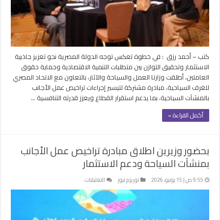
كخطوة
جديدة
لتعزيز
الاستثمار
مغلقة
كتب – أحمد رزق : في خطوة تعكس توجه الدولة المصرية نحو تعزيز جاذبية
الاستثمار وتحقيق التوازن بين متطلبات التنمية الاقتصادية وحماية حقوق
العاملين، أطلقت وزارتا العمل والسياحة والآثار، بالتعاون مع الاتحاد المصري
للغرف السياحية، مبادرة مشتركة لتيسير إجراءات تراخيص عمل الأجانب
بالمنشآت السياحية، بما يدعم استقرار القطاع ويعزز قدرته التنافسية …
أكمل القراءة »
بحضور وزيرين اطلاق مبادرة تراخيص عمل الأجانب
بمنشآت السياحة ودعم الاستثمار
على
9:55 ص | 15 يونيو، 2026
توريزم نيوز
التعليقات
بحضور
وزيرين
اطلاق
مبادرة