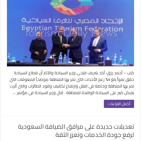
تعاون
بين
“السياحة”
و”العمل”
لتقنين
أوضاع
العمالة
الأجنبية
مغلقة
كتب – أحمد رزق: أكد شريف فتحي وزير السياحة والآثار أن قطاع السياحة
حقق نمواً بلغ 4% رغم الأحداث التي تمر بها المنطقة موضحاً المعوقات التي
تمر بها المنطقة وخاصة في النقل وارتفاع تكاليف وقود الطائرات والتي أثرت
بشكل كبير على السياحة الوافدة للمنطقة . قال وزير السياحة في مؤتمر …
أكمل القراءة »
تعديلات جديدة على مرافق الضيافة السعودية
لرفع جودة الخدمات وتعزز الثقة