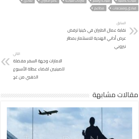
سياحة عالمية
سياحة وسفر
شركات سياحة
عالم الطيران
فنادق
فنادق ومنتجعات
مطاعم
السابق
نقابة عمال الطيران في كينيا ترفض
عرض أداني الهندية للاستثمار بمطار
نيروبي
التالي
الامارات وجهة السفر مفضلة
للصينيين لقضاء عطلة الأسبوع
الذهبي من غدٍ
مقالات مشابهة