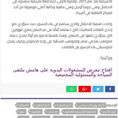
الأمريكية منذ عام 2012، وللمرة الأولى، لدينا فنانة أمريكية ستشارك في
مغلقة
الاحتفال وهي جوليا أوديل وهي مغنية وكاتبة أغاني موهوبة من أحد
المراكز الثقافية في أمريكا.
واكدت اهمية الاحتفال والذي يساهم في بناء الجسور، حيث ستؤدي مع
إحدى الفنانات المصريات التي دعمناها أيضًا على مر السنين يسري الهواري
التي ستؤدي معها على المسرح، وهذا بالنسبة لنا هو رمز أولاً لمدى دعمنا
للمواهب هنا في مصر، والمواهب النسائية على وجه الخصوص وكيف يمكن
للموسيقى بناء الجسور بين الثقافات.
إقرأ أيضاً :
افتتاح معرض للمشغولات اليدوية على هامش ملتقى
السياحة والمسئولية المجتمعية
الوسوم
أحمد رزق كاتب سياحي
أخبار السياحة
أخبار الطيران
الاستثمار
البحر الأحمر
الجامعة الأمريكية بالقاهرة
الخدمات
القاهرة
سفر