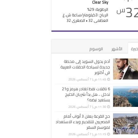
Clear Sky
3
س
الرطوبة: 29%
الرياح: 3كيلومتر/ساعة ش.غ
العظمى 32 • الصغرى 32
خيرة
الأشهر
الوسوم
آدم يحول السويد إلى محطة
جديدة لسياحة الحفلات العربية
في أكتوبر
11:45 ص | 7 أغسطس، 2026
6 ناقلات نفط تغادر هرمز و21
تدخل .. هل بدأ شريان الخليج
يستعيد نبضه؟
11:30 ص | 7 أغسطس، 2026
حج القرعة يعلن 3 أبواب أمام
المصريين للتقديم وبدء الاستعداد
لموسم السفر
11:15 ص | 7 أغسطس، 2026