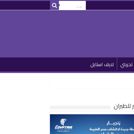
تجربتي
لايف استايل
للطيران