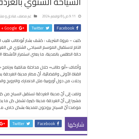
السياحة الشتوي بالغردق
9:11 ص | 8 نوفمبر، 2024
غير مصنف
,
فنادق و من
Google +
Twitter
Facebook
كتبت – مروة الشريف : كشف بشار أبوطالب نقيب الم
التام لاستقبال الموسم السياحي الشتوي في الغرد
حالة الطقس بالمدينة، ما يعني استمرار الأنشطة ا
وأضاف «أبو طالب» خلال مداخلة هاتفية ببرنامج «ص
القناة الأولى والفضائية، أنّ مطار مدينة الغردقة
رحلات من دول أوروبية مثل الدنمارك والنرويج وا
ولفت إلى أنّ مدينة الغردقة تستقبل السياح من كل
مشيرا إلى أنّ الغردقة مدينة كبيرة تشمل كل ما يح
موضحا أنّ السياح يروجون للمدينة بشكل خاص، ما يزي
شاركها
Twitter
Facebook