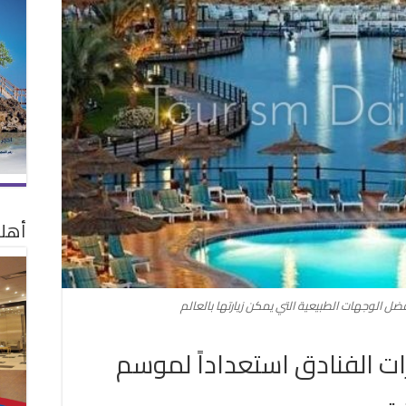
أهلا
 الفنادق استعداداً لموسم