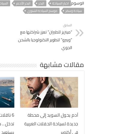
الوسوم
اخبار السياحة
البحر
البحر الأحمر
السياح
سياحة وسفر
موسم السياحة الشتوي
السابق
“مينزيز للطيران” تعزز شراكتها مع
“ويبرو” لتطوير التكنولوجيا بالشحن
الجوي
مقالات مشابهة
آدم يحول السويد إلى محطة
جديدة لسياحة الحفلات العربية
تدخل .. 
في أكتوبر
يستعيد 