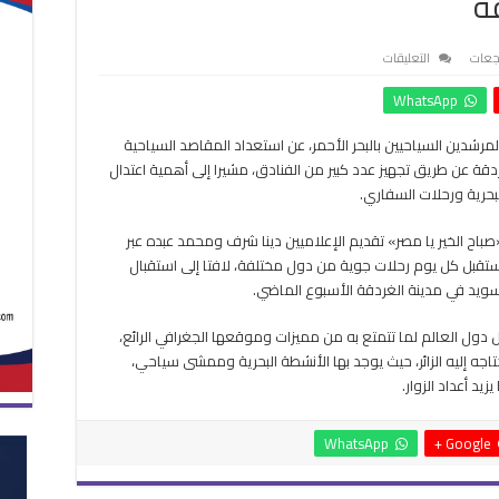
ة
على
تجعات
التعليقات
المرشدين
WhatsApp
تكشف
تجهيزات
رشدين السياحيين بالبحر الأحمر، عن استعداد المقاصد السياحية
الفنادق
قة عن طريق تجهيز عدد كبير من الفنادق، مشيرا إلى أهمية اعتدال
استعداداً
لموسم
لبحرية ورحلات السفاري.
السياحة
الشتوي
باح الخير يا مصر» تقديم الإعلاميين دينا شرف ومحمد عبده عبر
بالغردقة
 يستقبل كل يوم رحلات جوية من دول مختلفة، لافتا إلى استقبال
مغلقة
لسويد في مدينة الغردقة الأسبوع الماضي.
 دول العالم لما تتمتع به من مميزات وموقعها الجغرافي الرائع،
تاجه إليه الزائر، حيث يوجد بها الأنشطة البحرية وممشى سياحي،
د أعداد الزوار.
WhatsApp
Google +