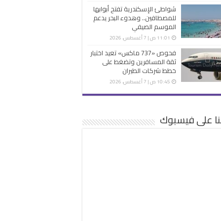
شواطئ الإسكندرية تفتح أبوابها
للمصطافين.. وهدوء البحر يدعم
الموسم الصيفي
11:01 ص | 7 أغسطس، 2026
فحوص «737 ماكس» تعيد اختبار
ثقة المسافرين وتضغط على
خطط شركات الطيران
10:45 ص | 7 أغسطس، 2026
نا على فيسبوك