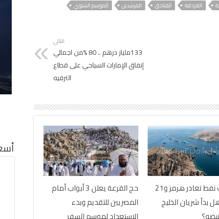
ة
الغردقة
الفنادق
المرشدين
الموسم الشتوي
التالي
133مليار درهم .. 80 %من اجمالي
إنفاق الإمارات السياحي على قطاع
الترفيه
أسعا
6 ناقلات نفط تغادر هرمز و21
حج القرعة يعلن 3 أبواب أمام
هل بدأ شريان الخليج
المصريين للتقديم وبدء
نبضه؟
الاستعداد لموسم السفر