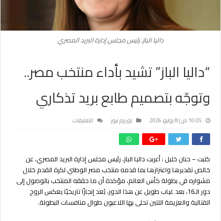
داليا الباز، رئيس مجلس إدارة البريد المصري
“داليا الباز” تشيد بأداء منتخب مصر..
وتوجّه بتصميم طابع بريد تذكاري
على
10:05 ص | 8 يوليو، 2026
توريزم نيوز
التعليقات
“داليا
الباز”
تشيد
كتبت – حنان خليل : أعربت داليا الباز، رئيس مجلس إدارة البريد المصري، عن
بأداء
خالص تقديرها واعتزازها بما قدمه منتخب مصر الوطني لكرة القدم خلال
منتخب
مصر..
مشواره في بطولة كأس العالم، مؤكدة أن ما حققه المنتخب بالوصول إلى
وتوجّه
دور الـ16، بعد غياب طويل عن هذا الدور، يُعد إنجازًا تاريخيًا يعكس الروح
بتصميم
القتالية والعزيمة اللتين تحلى بها اللاعبون طوال منافسات البطولة.
طابع
بريد