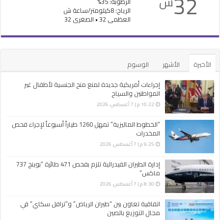
32
س
الرطوبة: 35%
الرياح: 8كيلومتر/ساعة ش
العظمى 32 • الصغرى 32
الأخيرة
الأشهر
الوسوم
إجراءات أمريكية جديدة لمنع منح الجنسية لأطفال غير
المواطنين والسياح
10:22 م | 7 أغسطس، 2026
“الخطوط الماليزية” تمهل 1260 طياراً أسبوعاً لإجراء فحص
المخدرات
9:25 م | 7 أغسطس، 2026
إدارة الطيران الفيدرالية تلزم بفحص 471 طائرة “بوينج 737
ماكس”
8:30 م | 7 أغسطس، 2026
اتفاقية تعاون بين “طيران الرياض” و”ترافل سكاي” في
مجال التوزيع بالصين