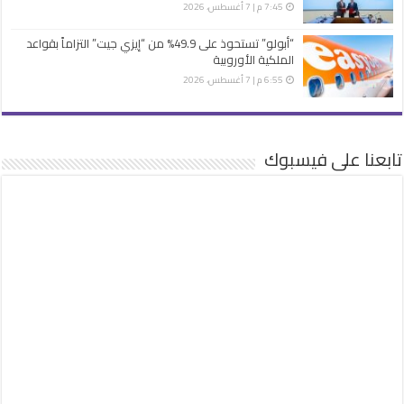
7:45 م | 7 أغسطس، 2026
“أبولو” تستحوذ على 49.9% من “إيزي جيت” التزاماً بقواعد
الملكية الأوروبية
6:55 م | 7 أغسطس، 2026
تابعنا على فيسبوك