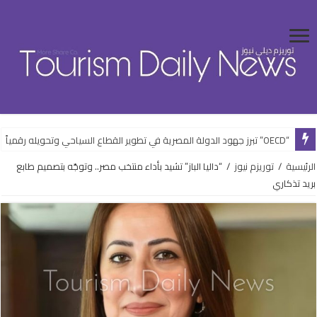
“OECD” تبرز جهود الدولة المصرية في تطوير القطاع السياحي وتحويله رقمياً
الرئيسية
/
توريزم نيوز
/
“داليا الباز” تشيد بأداء منتخب مصر.. وتوجّه بتصميم طابع
بريد تذكاري