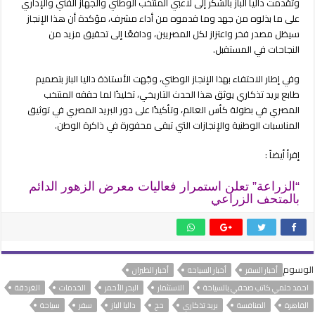
وتقدمت داليا الباز بالشكر إلى لاعبي المنتخب الوطني والجهاز الفني والإداري
تذكاري
على ما بذلوه من جهد وما قدموه من أداء مشرف، مؤكدة أن هذا الإنجاز
مغلقة
سيظل مصدر فخر واعتزاز لكل المصريين، ودافعًا إلى تحقيق مزيد من
النجاحات في المستقبل.
وفي إطار الاحتفاء بهذا الإنجاز الوطني، وجّهت الأستاذة داليا الباز بتصميم
طابع بريد تذكاري يوثق هذا الحدث التاريخي، تخليدًا لما حققه المنتخب
المصري في بطولة كأس العالم، وتأكيدًا على دور البريد المصري في توثيق
المناسبات الوطنية والإنجازات التي تبقى محفورة في ذاكرة الوطن.
إقرأ أيضاً :
“الزراعة” تعلن استمرار فعاليات معرض الزهور الدائم
بالمتحف الزراعي
الوسوم
أخبار السفر
أخبار السياحة
أخبار الطيران
احمد حلمي كاتب صحفي بالسياحة
الاستثمار
البحر الأحمر
الخدمات
الغردقة
القاهرة
المنافسة
بريد تذكاري
حج
داليا الباز
سفر
سياحة