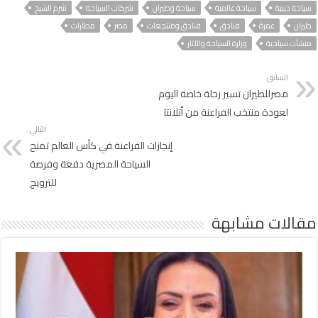
سياحة دينية
سياحة عالمية
سياحة وطيران
شركات السياحة
شرم الشيخ
طيران
عمرة
فنادق
فنادق ومنتجعات
مصر
مطارات
منشآت سياحية
وزارة السياحة والآثار
السابق
مصرللطيران تسير رحلة خاصة اليوم
لعودة منتخب الفراعنة من أتلانتا
التالي
إنجازات الفراعنة في كأس العالم تمنح
السياحة المصرية دفعة وفرصة
للترويج
مقالات مشابهة