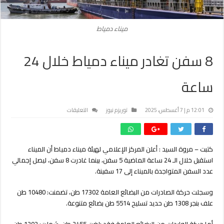
ميناء دمياط
8 سفن تغادر ميناء دمياط خلال 24
ساعة
على
12:01 م | 7 أغسطس، 2025
توريزم نيوز
التعليقات
8
سفن
تغادر
كتبت – مروة السيد : أعلن المركز الإعلامي لهيئة ميناء دمياط أن الميناء
ميناء
استقبل خلال الـ 24 ساعة الماضية 5 سفن، بينما غادرت 8 سفن، ليصل إجمالي
دمياط
خلال
عدد السفن المتواجدة بالميناء إلى 17 سفينة.
24
ساعة
وسجلت حركة الصادرات من البضائع العامة 17302 طن، تضمنت: 10480 طن
مغلقة
علف بنجر 1308 طن حديد تسليح 5514 طن بضائع متنوعة.
أما حركة الواردات من البضائع العامة فقد بلغت 2455 طن، شملت: 1202 طن