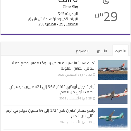
Clear Sky
29
س
الرطوبة: 45%
الرياح: 5كيلومتر/ساعة ش.ش.ق‎
العظمى 29 • الصغرى 29
الأخيرة
الأشهر
الوسوم
“جيت ستار” الأسترالية تفرض رسومًا مقابل وضع حقائب
اليد في الخزائن العلوية
10:22 م | 6 أغسطس، 2026
أرباح “طيران أبوظبي” تقفز 6.8% إلي 421 مليون درهم في
النصف الأول من العام
9:25 م | 6 أغسطس، 2026
تراجع خسائر “طيران ناس” 72% إلى 64 مليون دولار في الربع
الثاني من العام
8:30 م | 6 أغسطس، 2026