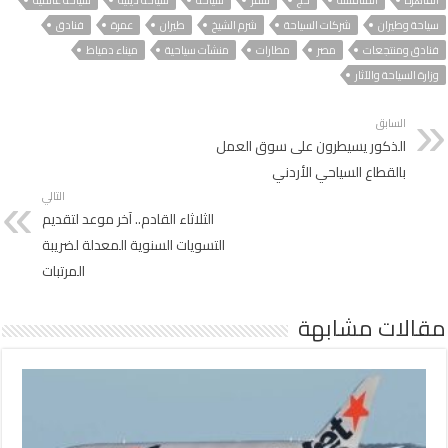
سياحة وطيران
شركات السياحة
شرم الشيخ
طيران
عمرة
فنادق
فنادق ومنتجعات
مصر
مطارات
منشآت سياحية
ميناء دمياط
وزارة السياحة والآثار
السابق
الذكور يسيطرون على سوق العمل
بالقطاع السياحي الأردني
التالي
الثلاثاء القادم.. آخر موعد لتقديم
التسويات السنوية المعدلة لضريبة
المرتبات
مقالات مشابهة