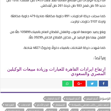
حديد 59 طن قمح 933 طن خردة 261 طن أبلاكاش.
كما سجلت حركة الحاويات: 891 حاوية مكافئة صادرة 479 حاوية مكافئة
واردة 5107 حاويات ترانزيت.
وبلغ رصيد صومعة الحبوب والغلال للقطاع العام بالميناء 105899 طنًا من
القمح، بينما بلغ الرصيد في مخازن القطاع الخاص 39299 طنًا.
كما شهدت حركة الشاحنات بالميناء دخولًا وخروجًا 4827 شاحنة.
إقرأ أيضاً :
ارتفاع ايرادات القاهرة للعبارات وزيادة مبيعات الوكيلين
المصري والسعودي
الوسوم
أخبار السفر
أخبار السياحة
أخبار الطيران
احمد حلمي كاتب صحفي بالسياحة
الاستثمار
البحر الأحمر
الخدمات
الغردقة
القاهرة
المنافسة
حج
سفر
سياحة
سياحة دينية
سياحة عالمية