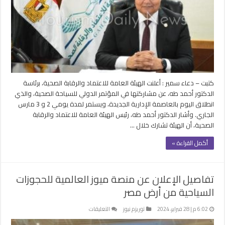
والجودة
والاعتماد
في
تنشيط
صناعة
السياحة
العلاجية
بمصر
كتبت – دعاء سمير : أعلنت الهيئة العامة للاعتماد والرقابة الصحية، برئاسة
مغلقة
الدكتور أحمد طه، عن مشاركتها في المؤتمر الدولي للسياحة الصحية، والذي
انطلاق اليوم بالعاصمة الإدارية الجديدة، ويستمر لمدة يومي 2 و 3 مارس
الجاري. وأشار الدكتور أحمد طه، رئيس الهيئة العامة للاعتماد والرقابة
الصحية، أن الهيئة تشارك خلال …
أكمل القراءة »
تفاصيل الإعلان عن منصة ميوز العالمية للحجوزات
السياحية من أرض مصر
على
6:02 م | 28 فبراير، 2024
توريزم نيوز
التعليقات
تفاصيل