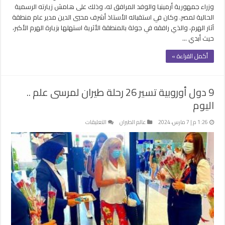
وزراء جمهورية أرمينيا والوفد المرافق له، وذلك على هامش زيارته الرسمية
الحالية لمصر. وكان في استقباله الأستاذ أشرف محيي الدين مدير عام منطقة
آثار الهرم، والذي رافقه في جولة بالمنطقة الأثرية استهلها بزيارة الهرم الأكبر،
حيث أبدي …
أكمل القراءة »
9 دول أوروبية تسير 26 رحلة طيران لمرسى علم ..
اليوم
على
1:26 م | 7 مارس، 2024
عالم الطيران
التعليقات
9
دول
أوروبية
تسير
26
رحلة
طيران
لمرسى
علم
..