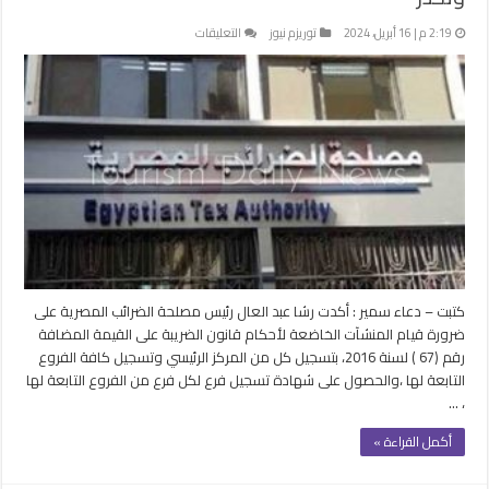
على
2:19 م | 16 أبريل، 2024
توريزم نيوز
التعليقات
مصلحة
الضرائب
تطالب
الشركات
بتسجيل
الفروع
وتحذر
مغلقة
كتبت – دعاء سمير : أكدت رشا عبد العال رئيس مصلحة الضرائب المصرية على
ضرورة قيام المنشآت الخاضعة لأحكام قانون الضريبة على القيمة المضافة
رقم (67 ) لسنة 2016، بتسجيل كل من المركز الرئيسي وتسجيل كافة الفروع
التابعة لها ،والحصول على شهادة تسجيل فرع لكل فرع من الفروع التابعة لها
، …
أكمل القراءة »