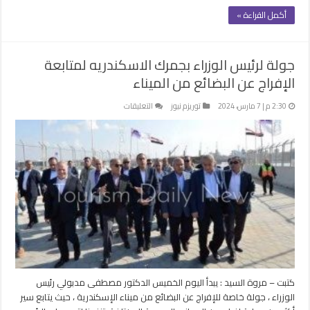
أكمل القراءة »
جولة لرئيس الوزراء بجمرك الاسكندريه لمتابعة
الإفراج عن البضائع من الميناء
على
2:30 م | 7 مارس، 2024
توريزم نيوز
التعليقات
جولة
لرئيس
الوزراء
بجمرك
الاسكندريه
لمتابعة
الإفراج
عن
البضائع
من
الميناء
مغلقة
كتبت – مروة السيد : يبدأ اليوم الخميس الدكتور مصطفى مدبولي رئيس
الوزراء ، جولة خاصة للإفراج عن البضائع من ميناء الإسكندرية ، حيث يتابع سير