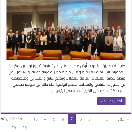
الإعلان
عن
منصة
ميوز
العالمية
للحجوزات
السياحية
من
أرض
مصر
مغلقة
كتب- احمد رزق : شهدت أرض مصر، الإعلان عن “منصة “ميوز اونلاين بوكينج”
للحجوزات السياحية العالمية وهي منصة مصرية عربية دولية، وستكون أول
منصة لادارة العلاقات العامة للعملاء وتدعم البائع والمشتري ومتخصصة
في حجوزات الفنادق والسياحة بجميع انواعها. جاء ذلك في مؤتمر صحفي
أداره الكاتب الصحفى الكبير أسامة سرايا رئيس …
أكمل القراءة »
7
« الأولى
...
«
5
6
8
9
»
10
صفحة 7 من 607
30
20