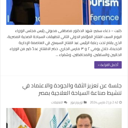
العلاجية
بفندق
الماسة
مغلقة
كتبت – دعاء سمير: شهد الدكتور مصطفى مدبولي رئيس مجلس الوزراء
اليوم السبت افتتاح المؤتمر الدولي الثاني لتطبيقات السياحة الصحية المصرية،
الذي يقام تحت رعاية الرئيس عبد الفتاح السيسي في العاصمة الإدارية
الجديدة، خلال يومي ٢ و ٣ مارس الجاري. حضر الافتتاح عددٌ كبير من الوزراء
الحاليين والسابقين، والمحافظين، وسُفراء …
أكمل القراءة »
جلسة عن تعزيز الثقة والجودة والاعتماد في
تنشيط صناعة السياحة العلاجية بمصر
على
2:42 م | 2 مارس، 2024
توريزم نيوز
التعليقات
جلسة
عن
تعزيز
الثقة