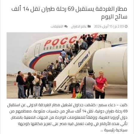
مطار الغردقة يستقبل 69 رحلة طيران تقل 14 ألف
سائح اليوم
على
2:03 م | 15 أبريل، 2024
عالم الطيران
التعليقات
مطار
الغردقة
يستقبل
69
رحلة
طيران
تقل
14
ألف
سائح
اليوم
مغلقة
كتبت – دعاء سمير : كشفت جداول تشغيل مطار الغردقة الدولى عن استقبال
69 رحلة طيران دولية، تقل 14 ألف سائح من جنسيات متنوعة، معظمهم من
دول أوروبا الغربية، ووفقاً للمعلومات الواردة من الجهات المعنية بالمطار.
تأتي هذه الأرقام في وقت تعمل فيه مصر على تعزيز مكانتها كوجهة
سياحية رئيسية …