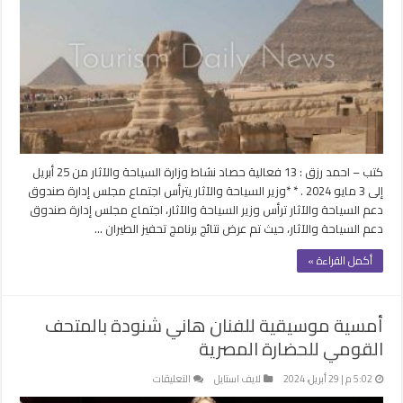
حصاد
وزارة
السياحة
والآثار
في
اسبوع
مغلقة
كتب – احمد رزق : 13 فعالية حصاد نشاط وزارة السياحة والآثار من 25 أبريل
إلى 3 مايو 2024 . * *وزير السياحة والآثار يترأس اجتماع مجلس إدارة صندوق
دعم السياحة والآثار ترأس وزير السياحة والآثار، اجتماع مجلس إدارة صندوق
دعم السياحة والآثار، حيث تم عرض نتائج برنامج تحفيز الطيران …
أكمل القراءة »
أمسية موسيقية للفنان هاني شنودة بالمتحف
القومي للحضارة المصرية
على
5:02 م | 29 أبريل، 2024
لايف استايل
التعليقات
أمسية