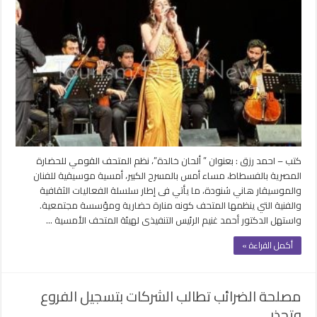
موسيقية
للفنان
هاني
شنودة
بالمتحف
القومي
للحضارة
المصرية
مغلقة
كتب – احمد رزق : بعنوان ” ألحان خالدة”، نظم المتحف القومي للحضارة
المصرية بالفسطاط، مساء أمس بالمسرح الكبير، أمسية موسيقية للفنان
والموسيقار هاني شنودة، ما يأتي فى إطار سلسلة الفعاليات الثقافية
والفنية التي ينظمها المتحف كونه منارة حضارية ومؤسسة مجتمعية.
واستهل الدكتور أحمد غنيم الرئيس التنفيذى لهيئة المتحف الأمسية …
أكمل القراءة »
مصلحة الضرائب تطالب الشركات بتسجيل الفروع
وتحذر