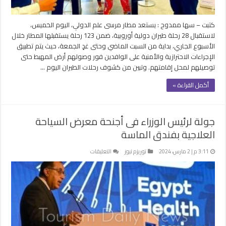
اليوم
مغلقة
كتبت – سها ممدوح : يستعد مطار مرسى علم الدولي، اليوم الخميس،
لاستقبال 28 رحلة طيران دولية أوروبية، ضمن 123 رحلة يستقبلها المطار خلال
الأسبوع الجاري، بداية من السبت الماضي وحتى غدٍ الجمعة، حيث يتم تطبيق
الإجراءات الاحترازية والأمنية على الوافدين فور وصولهم أرض المهبط حتى
توصيلهم لمحل إقامتهم. وتبين من كشوف رحلات الطيران اليوم …
أكمل القراءة »
جولة لرئيس الوزراء فى أجنحة معرض السياحة
العلاجية بفندق الماسة
على
3:11 م | 2 مارس، 2024
توريزم نيوز
التعليقات
جولة
لرئيس
الوزراء
فى
أجنحة
معرض
السياحة