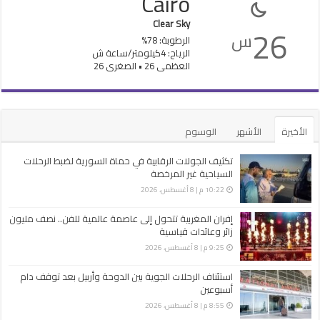
Cairo
Clear Sky
26
س
الرطوبة: 78%
الرياح: 4كيلومتر/ساعة ش
العظمى 26 • الصغرى 26
الأخيرة
الأشهر
الوسوم
تكثيف الجولات الرقابية في حماة السورية لضبط الرحلات
السياحية غير ‏المرخصة
10:22 م | 8 أغسطس، 2026
إفران المغربية تتحول إلى عاصمة عالمية للفن.. نصف مليون
زائر وعائدات قياسية
9:25 م | 8 أغسطس، 2026
استئناف الرحلات الجوية بين الدوحة وأربيل بعد توقف دام
أسبوعين
8:55 م | 8 أغسطس، 2026