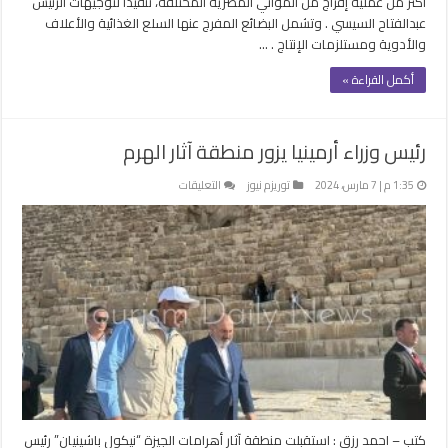
أكثر من عملية إفراج من المواني المصرية المختلفة، تنفيذا لتوجيهات الرئيس
عبدالفتاح السيسي . وتشمل البضائع المفرج عنها السلع الغذائية والأعلاف
والأدوية ومستلزمات الإنتاج . …
أكمل القراءة »
رئيس وزراء أرمينيا يزور منطقة آثار الهرم
على
1:35 م | 7 مارس، 2024
توريزم نيوز
التعليقات
رئيس
وزراء
أرمينيا
يزور
منطقة
آثار
الهرم
مغلقة
كتب – احمد رزق : استقبلت منطقة آثار أهرامات الجيزة “نيكول باشينيان” رئيس