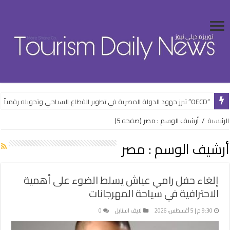
“OECD” تبرز جهود الدولة المصرية في تطوير القطاع السياحي وتحويله رقمياً
“الشباب” تفتتح فعاليات الأنشطة الرياضية بالعلمين الجديدة ضمن خطتها الصيف
الرئيسية
/
أرشيف الوسم : مصر
(صفحه 5)
أرشيف الوسم :
مصر
إلغاء حفل رامي عياش يسلط الضوء على أهمية
الاحترافية في سياحة المهرجانات
9:30 م | 5 أغسطس، 2026
لايف استايل
0