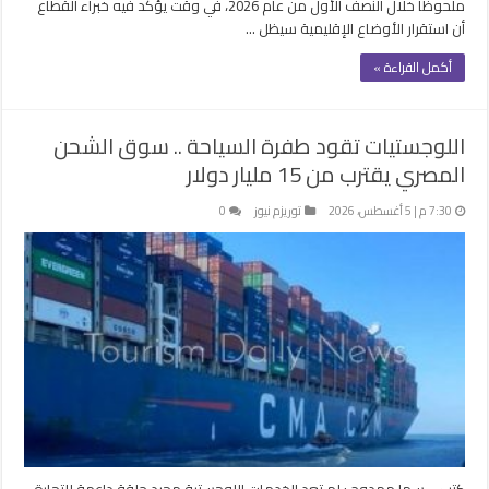
ملحوظًا خلال النصف الأول من عام 2026، في وقت يؤكد فيه خبراء القطاع
أن استقرار الأوضاع الإقليمية سيظل …
أكمل القراءة »
اللوجستيات تقود طفرة السياحة .. سوق الشحن
المصري يقترب من 15 مليار دولار
7:30 م | 5 أغسطس، 2026
توريزم نيوز
0
كتب – سها ممدوح : لم تعد الخدمات اللوجستية مجرد حلقة داعمة للتجارة،