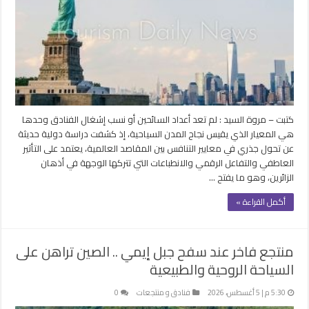
كتبت – مروة السيد : لم تعد أعداد السائحين أو نسب إشغال الفنادق وحدها
هي المعيار الذي يقيس نجاح المدن السياحية، إذ كشفت دراسة دولية حديثة
عن تحول جذري في معايير التنافس بين المقاصد العالمية، يعتمد على التأثير
العاطفي والتفاعل الرقمي والانطباعات التي تتركها الوجهة في أذهان
الزائرين، وهو ما يفتح …
أكمل القراءة »
منتجع فاخر عند سفح جبل إيمي .. الصين تراهن على
السياحة الروحية والطبيعية
5:30 م | 5 أغسطس، 2026
فنادق و منتجعات
0