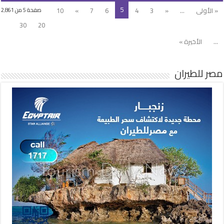
5
« الأولى
...
«
3
4
6
7
»
10
صفحة 5 من 2٬861
30
20
...
الأخيرة »
مصر للطيران