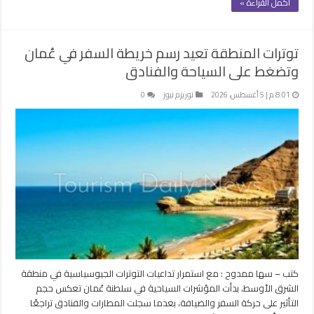
أكمل القراءة »
توترات المنطقة تعيد رسم خريطة السفر في عُمان
وتضغط على السياحة والفنادق
8:01 م | 5 أغسطس، 2026
توريزم نيوز
0
كتب – سها ممدوح : مع استمرار تداعيات التوترات الجيوسياسية في منطقة
الشرق الأوسط، بدأت المؤشرات السياحية في سلطنة عُمان تعكس حجم
التأثير على حركة السفر والضيافة، بعدما سجلت المطارات والفنادق تراجعًا