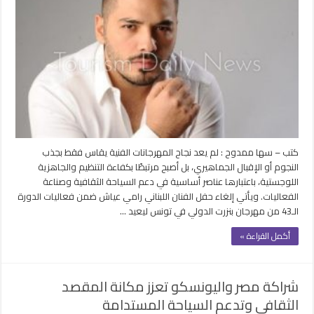
كتب – سها ممدوح : لم يعد نجاح المهرجانات الفنية يقاس فقط بجذب
النجوم أو الإقبال الجماهيري، بل أصبح مرتبطًا بكفاءة التنظيم والجاهزية
اللوجستية، باعتبارها عناصر أساسية في دعم السياحة الثقافية وصناعة
الفعاليات. ويأتي إلغاء حفل الفنان اللبناني رامي عياش ضمن فعاليات الدورة
الـ43 من مهرجان بنزرت الدولي في تونس ليعيد …
أكمل القراءة »
شراكة مصر واليونسكو تعزز مكانة المقصد
الثقافي وتدعم السياحة المستدامة