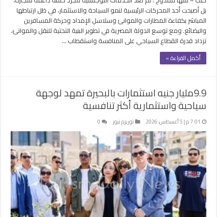
بل أصبحت أحد المحركات الرئيسية لنمو السياحة والاستثمار، في ظل ارتباطها
المباشر بكفاءة المطارات والموانئ وسلاسل الإمداد وحركة المسافرين
والبضائع. ومع توسع الدولة المصرية في تطوير البنية التحتية للنقل والموانئ،
تزداد قدرة القطاع السياحي على المنافسة واستقطاب …
أكمل القراءة »
9.9مليار جنيه استثمارات بالبحيرة تمهد لوجهة
سياحية واستثمارية أكثر تنافسية
7:01 م | 5 أغسطس، 2026
توريزم نيوز
0