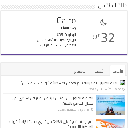
حالة الطقس
Cairo
Clear Sky
32
س
الرطوبة: 35%
الرياح: 8كيلومتر/ساعة ش
العظمى 32 • الصغرى 32
الأخيرة
الأشهر
الوسوم
إدارة الطيران الفيدرالية تلزم بفحص 471 طائرة “بوينج 737 ماكس”
8:30 م | 7 أغسطس، 2026
اتفاقية تعاون بين “طيران الرياض” و”ترافل سكاي” في
مجال التوزيع بالصين
7:45 م | 7 أغسطس، 2026
“أبولو” تستحوذ على 49.9% من “إيزي جيت” التزاماً بقواعد
الملكية الأوروبية