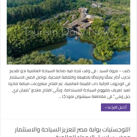
كتبت – مروة السيد : في وقت تتجه فيه صناعة السياحة العالمية نحو تقديم
تجارب أكثر عمقًا وارتباطًا بالطبيعة والثقافة المحلية، تواصل الصين الاستثمار
في الوجهات التراثية ذات القيمة العالمية، عبر افتتاح مشروعات ضيافة فاخرة
تعيد تعريف مفهوم السياحة المستدامة. ويأتي افتتاح منتجع “باينيان تري
جبل إيمي” في مقاطعة سيتشوان نموذجًا …
أكمل القراءة »
اللوجستيات بوابة مصر لتعزيز السياحة والاستثمار