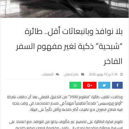
بلا نوافذ وبانبعاثات أقل.. طائرة
“شبحية” ذكية تغير مفهوم السفر
الفاخر
على
5:35 م | 13 يونيو، 2026
عالم الطيران
التعليقات
بلا
نوافذ
وبانبعاثات
وكالات: تقترب طائرة “فانتوم 3500” من التحليق الفعلي بعد أن حققت شركة
أقل..
“أوتو إيروسبيس” تقدماً تنظيمياً مهماً في مسار اعتمادها، في وقت يتجه
طائرة
“شبحية”
فيه قطاع الطيران نحو تقنيات أكثر كفاءة وأقل تأثيراً على البيئة.
ذكية
تغير
تقوم فكرة الطائرة على تصميم غير مألوف يخلو من النوافذ، مع اعتماد على
مفهوم
انسيابية هوائية متقدمة تهدف إلى تقليل مقاومة الهواء ورفع كفاءة