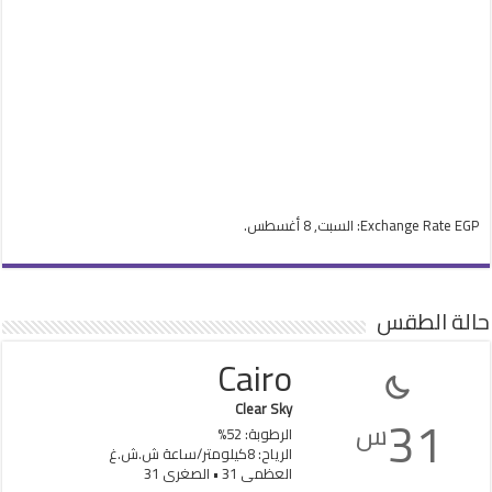
EGP
Exchange Rate
: السبت, 8 أغسطس.
حالة الطقس
Cairo
Clear Sky
31
س
الرطوبة: 52%
الرياح: 8كيلومتر/ساعة ش.ش.غ
العظمى 31 • الصغرى 31