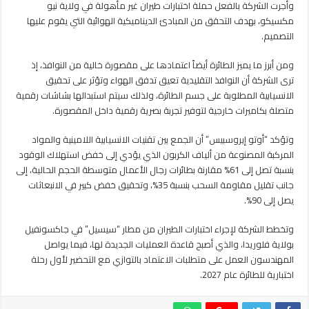
وأجرت الشركة بالفعل حملة اختبارات طيران غير مأهولة في ولاية نيو
مكسيكو، بهدف التحقق من المبادئ الديناميكية الهوائية التي يقوم عليها
التصميم.
ومن أبرز ما يميز الطائرة أيضاً اعتمادها على مقصورة خالية من النوافذ، إذ
ترى الشركة أن النوافذ التقليدية تعيق تدفق الهواء وتؤثر على تحقيق
الانسيابية المطلوبة على جسم الطائرة، ولذلك سيتم استبدالها بشاشات رقمية
متصلة بكاميرات خارجية لتوفير تجربة بصرية رقمية داخل المقصورة.
وتؤكد “أوتو إيروسبيس” أن الجمع بين تقنيات الانسيابية اللامينية والمواد
المركبة المصنوعة من ألياف الكربون الذي يؤدي إلى خفض استهلاك الوقود
بنسبة تصل إلى 61% مقارنة بطائرات رجال الأعمال متوسطة الحجم الحالية، إلى
جانب تقليل مقاومة السحب بنسبة 35%، وتحقيق خفض كبير في الانبعاثات
يصل إلى 90%.
وتخطط الشركة لإجراء اختبارات الطيران من مطار “سيسيل” في جاكسونفيل
بولاية فلوريدا، والذي أصبح قاعدة العمليات الجديدة لها، فيما يواصل
المهندسون العمل على متطلبات الاعتماد بالتوازي مع التحضير لأول رحلة
اختبارية للطائرة عام 2027.