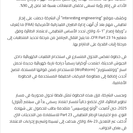
السفر
الأداء، في إطار رؤية تسعى لخفض الانبعاثات بنسبة قد تصل إلى 90%.
الفاخر
مغلقة
وكشف موقع “interesting engineering” أن الشركة حصلت على إنجاز
تنظيمي مهم بعد أن أنهت إدارة الطيران الفيدرالية الأمريكية (FAA) ما يُعرف
بـ”ورقة إصدار G-1″، والتي تحدد الأساس التنظيمي لاعتماد الطائرة وفق
معايير 14 CFR Part 23، ما يتيح انتقال البرنامج من مرحلة تحديد المتطلبات إلى
مرحلة إثبات القدرة على الالتزام بها.
في خطوة تعكس التحول المتسارع في استخدام التقنيات الكهربائية داخل
الجيوش الحديثة، اعتمدت أوكرانيا رسمياً دراجة نارية كهربائية جديدة تحمل
اسم “وولفستورم” (Wolfstorm) للاستخدام ضمن قواتها المسلحة، لتصبح
أحدث إضافة إلى منظومة المركبات الخفيفة المستخدمة في الخطوط
الأمامية.
وبحسب الشركة، فإن هذه الخطوة تمثل نقطة تحول محورية في مسار
تطوير الطائرة، التي تخضع حالياً لمسار اعتماد رسمي بدأ في سبتمبر (أيلول)
2025، حين أصبحت “أوتو إيروسبيس” متقدمة بطلب للحصول على شهادة
النوع، مع اختيارها الإطار التنظيمي Part 23 للاستفادة من التحديثات التي
أُدخلت عبر التعديل 23-64، والتي هدفت إلى تبسيط وتسريع إجراءات الاعتماد
في بعض الجوانب.