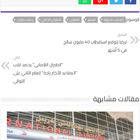
الوسوم
الرحلات الجوية
السفر
الطيران
الطيران الخاص
رحلات طيران
السابق
تركيا تتوقع استقطاب 40 مليون سائح
في 5 أشهر
التالي
“الطيران العُماني” يحصد لقب
“المقاعد الأكثر راحة” للعام الثاني على
التوالي
مقالات مشابهة