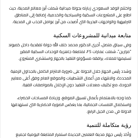
واختتم الوفد السعودي زيارته بجولة ميدانية شملت أبرز معالم المدينة، حيث
اطلع على المشروعات السكنية والسياحية والخدمية، إضافة إلى المناطق
الترفيهية والواجهات البحرية التي أصبحت من أبرز عوامل الجذب في المدينة.
متابعة ميدانية للمشروعات السكنية
وفي سياق متصل، أجرى الدكتور محمد خلف الله جولة تفقدية داخل كمبوند
“مزارين”، شملت عمارات FS، لمتابعة جاهزية الوحدات السكنية المقرر
تسليمها للملاك، يرافقه مسؤولو التنفيذ بالجهاز واستشاري المشروع.
وشدد رئيس الجهاز خلال الجولة على ضرورة الالتزام الكامل بالجداول الزمنية
المحددة، والانتهاء من أعمال التشطيبات والموقع العام وفق أعلى معايير
الجودة، مع تكثيف معدلات التنفيذ دون الإخلال بالمواصفات الفنية.
كما وجه بالاهتمام بأعمال تنسيق الموقع، وزيادة المساحات الخضراء،
واستكمال اللمسات الجمالية، بما يعكس الصورة الحضارية التي تستهدفها
الدولة في مدن الجيل الرابع.
رؤية متكاملة للتنمية
وأكد رئيس جهاز مدينة العلمين الجديدة استمرار المتابعة اليومية لجميع