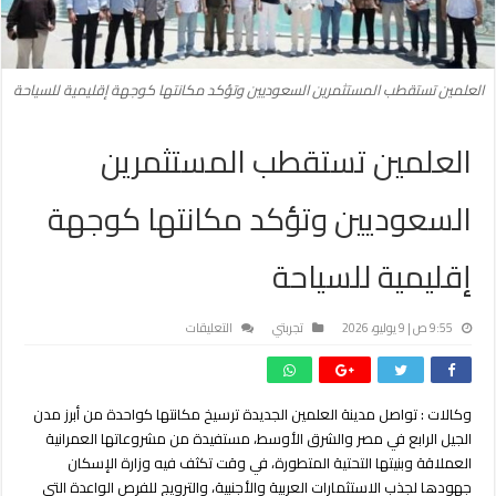
العلمين تستقطب المستثمرين السعوديين وتؤكد مكانتها كوجهة إقليمية للسياحة
العلمين تستقطب المستثمرين
السعوديين وتؤكد مكانتها كوجهة
إقليمية للسياحة
على
9:55 ص | 9 يوليو، 2026
تجربتي
التعليقات
العلمين
تستقطب
المستثمرين
وكالات :
تواصل مدينة
العلمين الجديدة
ترسيخ مكانتها كواحدة من أبرز مدن
السعوديين
الجيل الرابع في مصر والشرق الأوسط، مستفيدة من مشروعاتها العمرانية
وتؤكد
مكانتها
العملاقة وبنيتها التحتية المتطورة، في وقت تكثف فيه وزارة الإسكان
كوجهة
جهودها لجذب الاستثمارات العربية والأجنبية، والترويج للفرص الواعدة التي