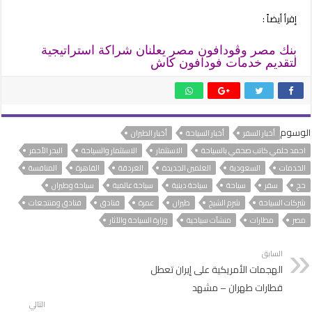
إقرأ أيضاً :
بنك مصر وڤودافون مصر يعلنان شراكة استراتيجية
لتقديم خدمات فودافون كاش
الوسوم
أخبار السفر
أخبار السياحة
أخبار الطيران
احمد حلمي كاتب صحفي بالسياحة
الاستثمار
الاستثمار والسياحة
البحر الأحمر
الخدمات
السعودية
العلمين الجديدة
الغردقة
القاهرة
المنافسة
حج
سفر
سياحة
سياحة دينية
سياحة عالمية
سياحة وطيران
شركات السياحة
شرم الشيخ
طيران
عمرة
فنادق
فنادق ومنتجعات
مصر
مطارات
منشآت سياحية
وزارة السياحة والآثار
السابق
الهجمات الأمريكية على إيران تعطل
قطارات طهران – مشهد
التالي