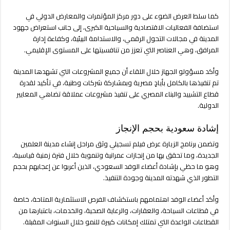
كما سلط العرض الضوء على دور مركز المؤتمرات والمعارض الدولي في
استضافة الفعاليات الاقتصادية والسياحية الكبرى، إلى جانب استعراض جهود
المدينة في مجالات التحول الرقمي، والاستدامة البيئية، وكفاءة إدارة
المرافق، وهي العناصر التي تعزز من تنافسيتها على المستوى الإقليمي.
وأكد مسؤولو الجهاز خلال اللقاء أن جميع المشروعات التي تشهدها المدينة
تم تنفيذها بالكامل بأيادٍ مصرية وبمشاركة شركات وطنية، في تأكيد لقدرة
قطاع التشييد والبناء المصري على تنفيذ مشروعات عملاقة تضاهي المعايير
الدولية.
إشادة سعودية بحجم الإنجاز
وتضمن برنامج الزيارة عرض فيلم تسجيلي وثق مراحل إنشاء مدينة العلمين
الجديدة، وما تحقق بها من إنجازات عمرانية وتنموية خلال فترة زمنية قياسية،
وهو ما حظي بإشادة أعضاء الوفد السعودي، الذين أعربوا عن إعجابهم بحجم
التطور الذي شهدته المدينة وجودة التنفيذ.
وأكد أعضاء الوفد اهتمامهم باستكشاف الفرص الاستثمارية المتاحة، خاصة
في قطاعات السياحة، والعقارات، والرعاية الصحية، والخدمات، باعتبارها من
القطاعات الواعدة التي تمتلك إمكانات كبيرة للنمو خلال السنوات المقبلة.