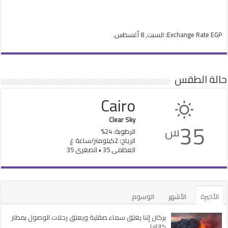
EGP
Exchange Rate
: السبت, 8 أغسطس.
حالة الطقس
Cairo
Clear Sky
35
س
الرطوبة: 24%
الرياح: 2كيلومتر/ساعة غ
العظمى 35 • الصغرى 35
الأخيرة
الأشهر
الوسوم
بركان إتنا يغلق سماء صقلية ويعلق رحلات الوصول بمطار
كاتانيا