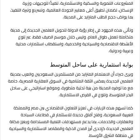
المشروعات التنموية والسكنية والاستثمارية، تنفيذًا لتوجيهات وزيرة
الإسكان، لضمان تطبيق أعلى معايير الجودة العالمية، وتسريع وتيرة التنفيذ،
بما يواكب حجم الطلب المتزايد على المدينة.
وتأتي هذه الجهود في إطار رؤية الدولة لتحويل العلمين الجديدة إلى مدينة
متكاملة تعمل طوال العام، وليس خلال موسم الصيف فقط، عبر تنوع
الأنشطة الاقتصادية والسياحية والخدمية، واستقطاب استثمارات محلية
وعربية ودولية.
بوابة استثمارية على ساحل المتوسط
ويرى خبراء أن الاهتمام المتزايد من المستثمرين السعوديين والعرب بمدينة
العلمين الجديدة يعكس الثقة المتنامية في السوق العقارية المصرية، خاصة
مع ما توفره المدينة من بنية تحتية متطورة، وموقع استراتيجي على ساحل
البحر المتوسط، وتنوع في الفرص الاستثمارية.
كما تسهم هذه الزيارات في تعزيز التعاون الاقتصادي بين مصر والمملكة
العربية السعودية، وفتح آفاق جديدة للاستثمار في قطاعات السياحة
والعقارات والخدمات، بما يدعم مستهدفات التنمية المستدامة ويعزز مكانة
العلمين الجديدة كإحدى أبرز المدن الذكية والمقاصد الاستثمارية والسياحية
في منطقة الشرق الأوسط.