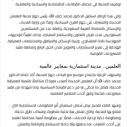
إقليمية
توفرها المدينة في مختلف القطاعات الاقتصادية والسياحية والعقارية.
للسياحة
مغلقة
وفي هذا الإطار، استقبل الدكتور محمد خلف الله، رئيس جهاز مدينة العلمين
الجديدة والمشرف على جهاز القرى السياحية، وفدًا من وزارة البلديات
والإسكان بالمملكة العربية السعودية، يرافقه عدد من المستثمرين
السعوديين، لبحث فرص التعاون والاستثمار المشترك، وذلك تنفيذًا لتوجيهات
المهندسة راندة المنشاوي، وزيرة الإسكان والمرافق والمجتمعات العمرانية،
الهادفة إلى تعزيز الاستثمارات والترويج لمدن الجيل الرابع ومتابعة تنفيذ
المشروعات القومية.
العلمين.. مدينة استثمارية بمعايير عالمية
واستهلت الزيارة باجتماع موسع مع قيادات جهاز المدينة، أكد خلاله الدكتور
محمد خلف الله أن العلمين الجديدة أصبحت نموذجًا متكاملًا للتنمية العمرانية
الحديثة، بفضل ما تحظى به من دعم القيادة السياسية، وما شهدته من تنفيذ
مشروعات ضخمة وفق أحدث المعايير العالمية.
وشهد اللقاء تقديم عرض شامل استعرض أبرز المقومات الاستثمارية التي
تتمتع بها المدينة، والتي تشمل بنية تحتية متطورة، وشبكات طرق حديثة،
ومنظومة ذكية لإدارة الخدمات، فضلًا عن منظومة أمنية متكاملة تعتمد
على أحدث التقنيات، بما يجعلها بيئة جاذبة للاستثمار والإقامة والعمل.