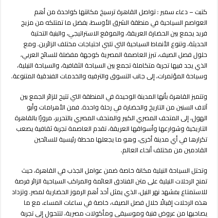
صيف
كتبت – دعاء سمير : تواصل القاهرة ترسيخ مكانتها كواحدة من أهم
استثنائي
العواصم السياحية في منطقة الشرق الأوسط، بفضل ما تمتلكه من مزيج
يجمع
بين
فريد يجمع بين الحضارة العريقة، والموقع الاستراتيجي، والبنية التحتية
التاريخ
الحديثة، وتنوع الأنماط السياحية التي تلبي احتياجات مختلف الزائرين. ومع
والنيل
حلول فصل الصيف، تبرز العاصمة المصرية كوجهة مفضلة للسائح العربي،
والترفيه
الذي يجد فيها تجربة متكاملة تجمع بين السياحة الثقافية، والسياحة النيلية،
وسياحة
وسياحة المؤتمرات، إلى جانب التسوق والترفيه والخدمات الفندقية المتنوعة.
الأعمال
مغلقة
وتتميز القاهرة بأنها المدينة الوحيدة في المنطقة التي تتيح للزائر الجمع بين
آلاف السنين من التاريخ والحضارة في رحلة واحدة. فمن الأهرامات وأبو
الهول، إلى المتحف المصري الكبير والمتحف المصري بالتحرير، مرورًا بالقاهرة
التاريخية وشوارعها وأسواقها العريقة، تقدم العاصمة تجربة ثقافية يصعب
تكرارها في أي مدينة أخرى، وهو ما يجعلها محطة رئيسية للسائحين
القادمين من مختلف أنحاء العالم.
وتحتل السياحة النيلية مكانة خاصة ضمن عوامل الجذب في القاهرة، حيث
تمنح الرحلات النيلية على متن الفنادق العائمة والمراكب السياحية الزائر فرصة
للاستمتاع بمشهد نهر النيل، الذي يمثل أحد أهم الرموز الحضارية لمصر. وتزداد
هذه الرحلات إقبالًا خلال فصل الصيف، خاصة في ساعات المساء، مع ما
يصاحبها من عروض فنية وموسيقى ومأكولات مصرية، لتتحول إلى تجربة