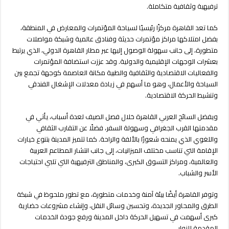
ترفيهية وثقافية متكاملة.
كما تعد القاهرة مركزًا رئيسيًا لسياحة المؤتمرات والمعارض في المنطقة،
بفضل امتلاكها مراكز مؤتمرات حديثة وفنادق عالمية وشبكة مواصلات
متطورة، إلى جانب سهولة الوصول إليها عبر مطار القاهرة الدولي، الذي يرتبط
بعشرات الوجهات الإقليمية والدولية. وقد عززت استضافة المؤتمرات
والفعاليات الاقتصادية والثقافية والطبية مكانة العاصمة كوجهة تجمع بين
السياحة والأعمال، وهو ما أسهم في زيادة معدلات الإشغال الفندقي
وتنشيط الحركة الاقتصادية.
ويفضل السائح العربي القاهرة خلال فصل الصيف لعدة أسباب، يأتي في
مقدمتها القرب الجغرافي وسهولة السفر، فضلًا عن التقارب الثقافي
واللغوي الذي يمنحه شعورًا بالألفة والراحة. كما تتميز المدينة بتنوع خيارات
الإقامة التي تناسب مختلف الميزانيات، إلى جانب انتشار المطاعم العربية
والعالمية، ومراكز التسوق الكبرى، والمناطق الترفيهية التي تلبي احتياجات
الأسر والشباب.
وتوفر القاهرة أيضًا بيئة آمنة وخدمات متطورة، مع تطور ملحوظ في شبكة
الطرق والمحاور الجديدة، وتحسين وسائل النقل، وإنشاء مشروعات حضارية
كبرى أسهمت في تسهيل الحركة داخل المدينة ورفع جودة الخدمات
المقدمة للزوار.