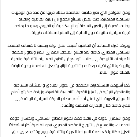
ومن العوامل التي تعزز جاذبية العاصمة كذلك قربها من عدد من الوجهات
السياحية المتميزة، حيث يمكن للسائح الجمع بين زيارة القاهرة والقيام
برحلات قصيرة إلى العين السخنة أو الإسكندرية أو الفيوم، وهو ما يمنحه
تجربة سياحية متنوعة دون الحاجة إلى السفر لمسافات طويلة.
ويؤكد خبراء السياحة أن القاهرة أصبحت تمثل بوابة رئيسية لاكتشاف المقصد
السياحي المصري، خاصة بعد افتتاح المتحف المصري الكبير وتطوير منطقة
الأهرامات التاريخية، إلى جانب التوسع في تنظيم الفعاليات الثقافية والفنية
والرياضية التي تضيف بعدًا جديدًا لتجربة الزائر، وتجعل العاصمة وجهة نابضة
بالحياة طوال العام.
كما أسهمت الاستثمارات الضخمة في تطوير الفنادق والمنشآت السياحية
والمناطق التراثية في تعزيز القدرة التنافسية للقاهرة، وزيادة جاذبيتها أمام
الأسواق العربية، التي تمثل أحد أهم مصادر الحركة السياحية الوافدة إلى
مصر، خاصة خلال الإجازات الصيفية والأعياد.
ومع استمرار الدولة في تنفيذ خطط تطوير القطاع السياحي، وتحسين جودة
الخدمات، والتوسع في الترويج للمقصد المصري، تبدو القاهرة أكثر استعدادًا
لتعزيز مكانتها كعاصمة للسياحة العربية والثقافية، ووجهة تجمع بين عبق