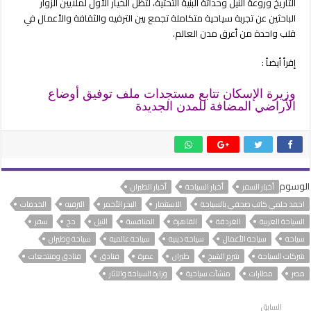
التاريخ وروعة النيل وحداثة البنية التحتية، لتظل الخيار الأول لملايين الزوار
الباحثين عن تجربة سياحية متكاملة تجمع بين الترفيه والثقافة والأعمال في
قلب واحدة من أعرق مدن العالم.
إقرأ أيضاً :
وزيرة الإسكان تتابع مستجدات ملف توفيق أوضاع
الأراضي المضافة للمدن الجديدة
الوسوم
أخبار السفر
أخبار السياحة
أخبار الطيران
احمد حلمي كاتب صحفي بالسياحة
الاستثمار
البحر الأحمر
الترفيه
الخدمات
السياحة العربية
الغردقة
القاهرة
المنافسة
النيل
حج
سفر
سياحة
سياحة الأعمال
سياحة دينية
سياحة عالمية
سياحة وطيران
شركات السياحة
شرم الشيخ
طيران
عمرة
فنادق
فنادق ومنتجعات
مصر
مطارات
منشآت سياحية
وزارة السياحة والآثار
السابق