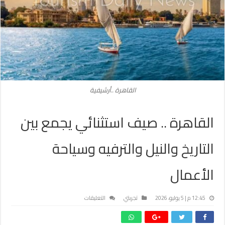
القاهرة ..أرشيفية
القاهرة .. صيف استثنائي يجمع بين
التاريخ والنيل والترفيه وسياحة
الأعمال
على
12:45 م | 5 يوليو، 2026
تجربتي
التعليقات
القاهرة
..