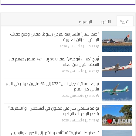
الأخيرة
الأشهر
الوسوم
“جيت ستار” الأسترالية تفرض رسومًا مقابل وضع حقائب
اليد في الخزائن العلوية
10:22 م | 6 أغسطس، 2026
أرباح “طيران أبوظبي” تقفز 6.8% إلي 421 مليون درهم في
النصف الأول من العام
9:25 م | 6 أغسطس، 2026
تراجع خسائر “طيران ناس” 72% إلى 64 مليون دولار في الربع
الثاني من العام
8:30 م | 6 أغسطس، 2026
توافد سياحي كبير على عجلون في أغسطس.. و”التلفريك”
يتصدر الوجهات الجاذبة
7:45 م | 6 أغسطس، 2026
“الخطوط القطرية” تستأنف رحلاتها إلى الكويت والبحرين